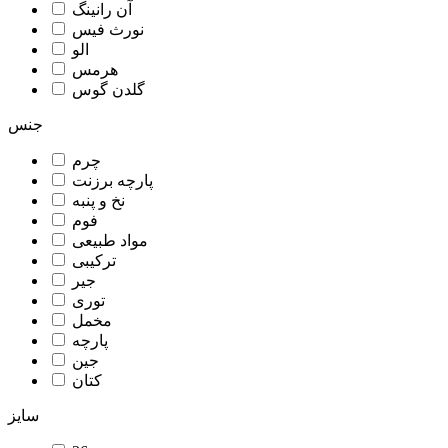
آن رانینگ
نورث فیس
الو
هرمس
گلدن گوس
جنس
چرم
پارچه برزنت
نخ و پنبه
فوم
مواد طبیعی
ترکیبی
جیر
توری
مخمل
پارچه
جین
کتان
سایز