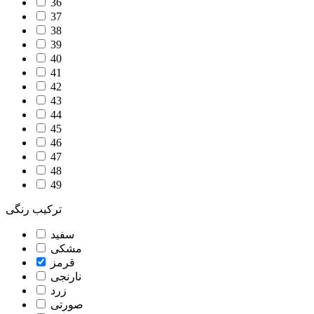
36
37
38
39
40
41
42
43
44
45
46
47
48
49
ترکیب رنگی
سفید
مشکی
قرمز
نارنجی
زرد
صورتی