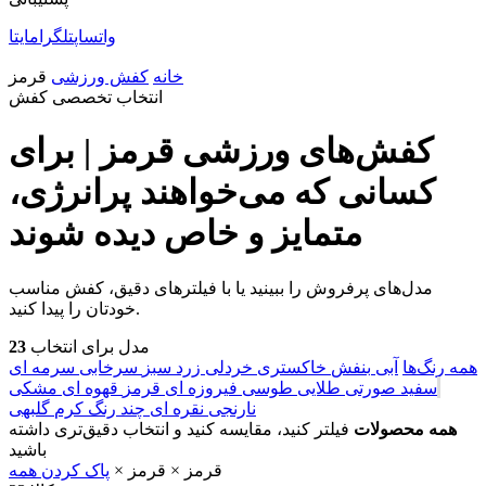
واتساپ
تلگرام
ایتا
خانه
کفش ورزشی
قرمز
انتخاب تخصصی کفش
کفش‌های ورزشی قرمز | برای
کسانی که می‌خواهند پرانرژی،
متمایز و خاص دیده شوند
مدل‌های پرفروش را ببینید یا با فیلترهای دقیق، کفش مناسب
خودتان را پیدا کنید.
مدل برای انتخاب
23
همه رنگ‌ها
آبی
بنفش
خاکستری
خردلی
زرد
سبز
سرخابی
سرمه ای
سفید
صورتی
طلایی
طوسی
فیروزه ای
قرمز
قهوه ای
مشکی
نارنجی
نقره ای
چند رنگ
کرم
گلبهی
همه محصولات
فیلتر کنید، مقایسه کنید و انتخاب دقیق‌تری داشته
باشید
قرمز
×
قرمز
×
پاک کردن همه