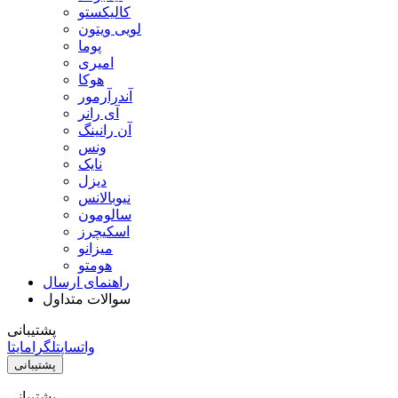
کالیکستو
لویی ویتون
پوما
امیری
هوکا
آندرآرمور
آی رانر
آن رانینگ
ونس
نایک
دیزل
نیوبالانس
سالومون
اسکیچرز
میزانو
هومتو
راهنمای ارسال
سوالات متداول
پشتیبانی
واتساپ
تلگرام
ایتا
پشتیبانی
پشتیبانی