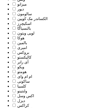
میزانو
دیور
سالومون
الکساندر مک کویین
اسکیچرز
بالنسیاگا
لویی ویتون
هوکا
بالمین
امیری
بروکس
کالیکستو
آی رانر
ویکو
هومتو
ام ام وای
ساکونی
کلمبیا
ولنتینو
اکس وسل
دیزل
کراکس