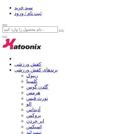
سبد خرید
ثبت نام / ورود
کفش ورزشی
برندهای کفش ورزشی
ریبوک
کلمبیا
گلدن گوس
هرمس
نورث فیس
الو
آدیداس
بروکس
ایر جردن
اسیکس
تیمبرلند