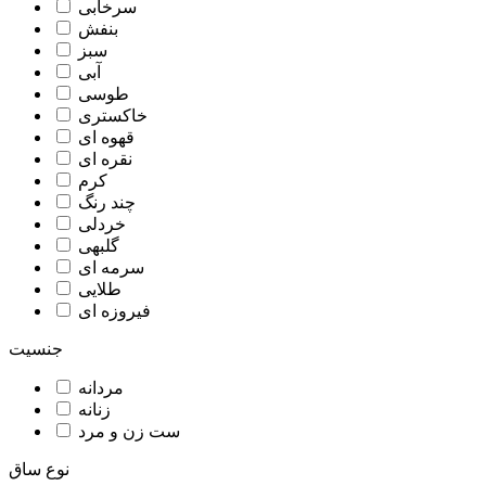
سرخابی
بنفش
سبز
آبی
طوسی
خاکستری
قهوه ای
نقره ای
کرم
چند رنگ
خردلی
گلبهی
سرمه ای
طلایی
فیروزه ای
جنسیت
مردانه
زنانه
ست زن و مرد
نوع ساق