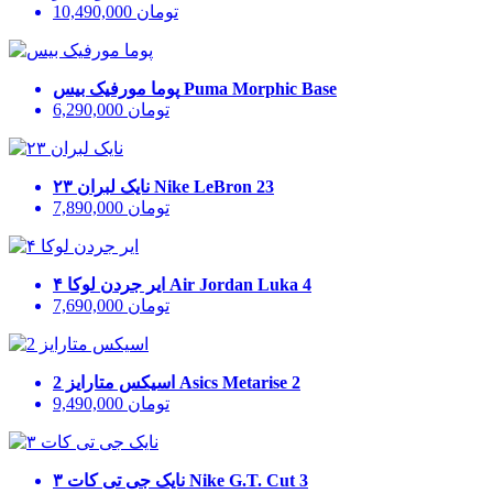
تومان
10,490,000
Puma Morphic Base
پوما مورفیک بیس
تومان
6,290,000
Nike LeBron 23
نایک لبران ۲۳
تومان
7,890,000
Air Jordan Luka 4
ایر جردن لوکا ۴
تومان
7,690,000
Asics Metarise 2
اسیکس متارایز 2
تومان
9,490,000
Nike G.T. Cut 3
نایک جی تی کات ۳