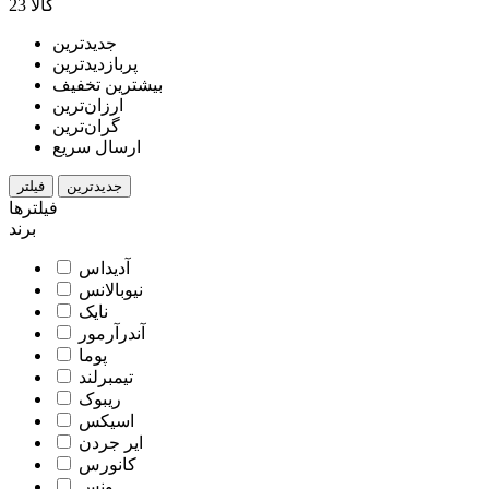
23 کالا
جدیدترین
پربازدیدترین
بیشترین تخفیف
ارزان‌ترین
گران‌ترین
ارسال سریع
جدیدترین
فیلتر
فیلترها
برند
آدیداس
نیوبالانس
نایک
آندرآرمور
پوما
تیمبرلند
ریبوک
اسیکس
ایر جردن
کانورس
ونس