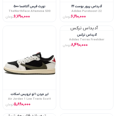
آدیداس پیور بوست 22
نورث فیس آلتامسا ۵۰۰
TheNorthFace Altamesa 500
Adidas Pureboost 22
6,790,000
6,190,000
تومان
تومان
آدیداس ترکس
Adidas Terrex Freehiker
8,490,000
تومان
ایر جردن ۱ لو ترویس اسکات
Air Jordan 1 Low Travis Scott
5,890,000
تومان