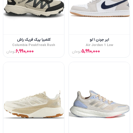
ایر جردن ۱ لو
کلمبیا پیک فریک راش
Columbia Peakfreak Rush
Air Jordan 1 Low
6,990,000
5,990,000
تومان
تومان