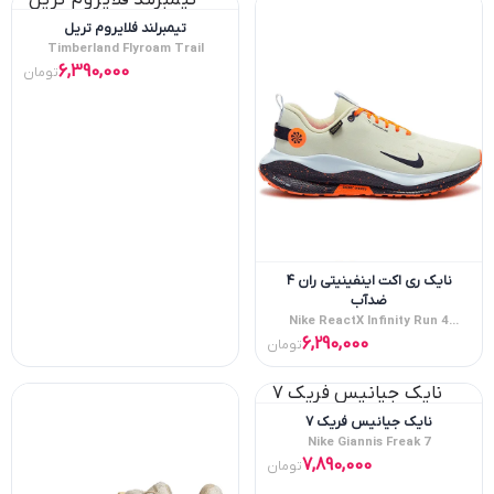
تیمبرلند فلایروم تریل
Timberland Flyroam Trail
6,390,000
تومان
نایک ری اکت اینفینیتی ران ۴
ضدآب
Nike ReactX Infinity Run 4
Goretex
6,290,000
تومان
نایک جیانیس فریک ۷
Nike Giannis Freak 7
7,890,000
تومان