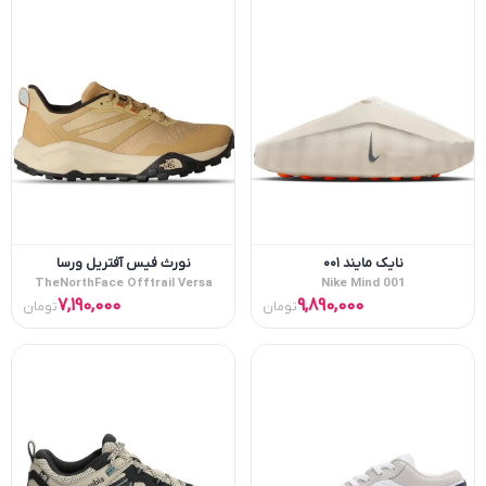
نایک مایند ۰۰۱
نورث فیس آفتریل ورسا
TheNorthFace Offtrail Versa
Nike Mind 001
7,190,000
9,890,000
تومان
تومان