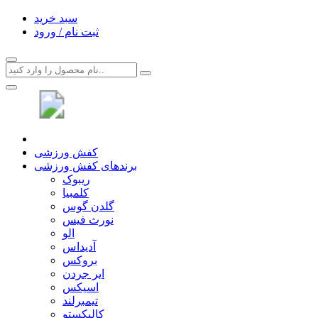
سبد خرید
ثبت نام / ورود
کفش ورزشی
برندهای کفش ورزشی
ریبوک
کلمبیا
گلدن گوس
نورث فیس
الو
آدیداس
بروکس
ایر جردن
اسیکس
تیمبرلند
کالیکستو