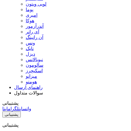
لویی ویتون
پوما
امیری
هوکا
آندرآرمور
آی رانر
آن رانینگ
ونس
نایک
دیزل
نیوبالانس
سالومون
اسکیچرز
میزانو
هومتو
راهنمای ارسال
سوالات متداول
پشتیبانی
واتساپ
تلگرام
ایتا
پشتیبانی
پشتیبانی