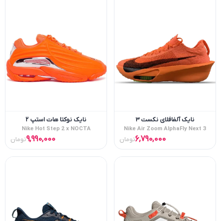
نایک آلفافلای نکست ۳
نایک نوکتا هات استپ ۲
Nike Hot Step 2 x NOCTA
Nike Air Zoom AlphaFly Next 3
9,990,000
6,790,000
تومان
تومان