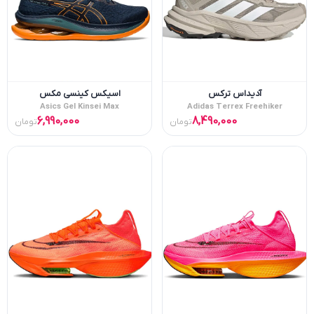
آدیداس ترکس
اسیکس کینسی مکس
Asics Gel Kinsei Max
Adidas Terrex Freehiker
6,990,000
8,490,000
تومان
تومان