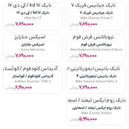
نایک جیانیس فریک ۷
نایک kd 17 / کی دی 17
Nike Kd 17
Nike Giannis Freak 7
7,890,000
7,890,000
تومان
تومان
نیوبالانس فرش فوم
اسیکس متارایز
Asics Metarise
New Balance Fresh Foam X More
7,790,000
7,290,000
تومان
تومان
نایک یانیس ایمورتالیتی ۴
آدیداس کلودفوم / کوئستار
Adidas Questar TND 2
Nike Giannis Immortality 4
6,190,000
7,790,000
تومان
تومان
نایک زوم ایکس لبخند / اسمایلی
Nike Zoomx Smiley
5,990,000
تومان