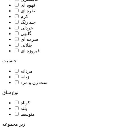
قهوه ای
نقره ای
کرم
چند رنگ
خردلی
گلبهی
سرمه ای
طلایی
فیروزه ای
جنسیت
مردانه
زنانه
ست زن و مرد
نوع ساق
کوتاه
بلند
متوسط
زیر مجموعه