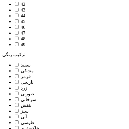
42
43
44
45
46
47
48
49
ترکیب رنگی
سفید
مشکی
قرمز
نارنجی
زرد
صورتی
سرخابی
بنفش
سبز
آبی
طوسی
خاکستری