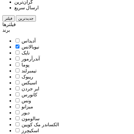
گران‌ترین
ارسال سریع
جدیدترین
فیلتر
فیلترها
برند
آدیداس
نیوبالانس
نایک
آندرآرمور
پوما
تیمبرلند
ریبوک
اسیکس
ایر جردن
کانورس
ونس
میزانو
دیور
سالومون
الکساندر مک کویین
اسکیچرز