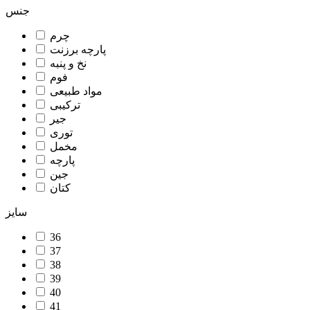
جنس
چرم
پارچه برزنت
نخ و پنبه
فوم
مواد طبیعی
ترکیبی
جیر
توری
مخمل
پارچه
جین
کتان
سایز
36
37
38
39
40
41