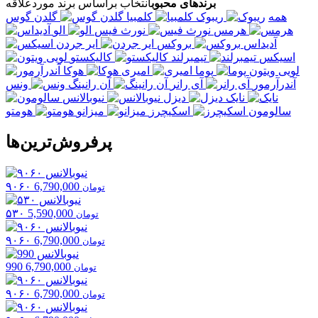
برندهای محبوب
انتخاب براساس برند موردعلاقه
همه
ریبوک
کلمبیا
گلدن گوس
هرمس
نورث فیس
الو
آدیداس
بروکس
ایر جردن
اسیکس
تیمبرلند
کالیکستو
لویی ویتون
پوما
امیری
هوکا
آندرآرمور
آی رانر
آن رانینگ
ونس
نایک
دیزل
نیوبالانس
سالومون
اسکیچرز
میزانو
هومتو
پرفروش‌ترین‌ها
۹۰۶۰
6,790,000
تومان
۵۳۰
5,590,000
تومان
۹۰۶۰
6,790,000
تومان
990
6,790,000
تومان
۹۰۶۰
6,790,000
تومان