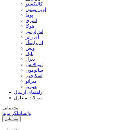
کالیکستو
لویی ویتون
پوما
امیری
هوکا
آندرآرمور
آی رانر
آن رانینگ
ونس
نایک
دیزل
نیوبالانس
سالومون
اسکیچرز
میزانو
هومتو
راهنمای ارسال
سوالات متداول
پشتیبانی
واتساپ
تلگرام
ایتا
پشتیبانی
پشتیبانی