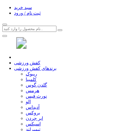
سبد خرید
ثبت نام / ورود
کفش ورزشی
برندهای کفش ورزشی
ریبوک
کلمبیا
گلدن گوس
هرمس
نورث فیس
الو
آدیداس
بروکس
ایر جردن
اسیکس
تیمبرلند