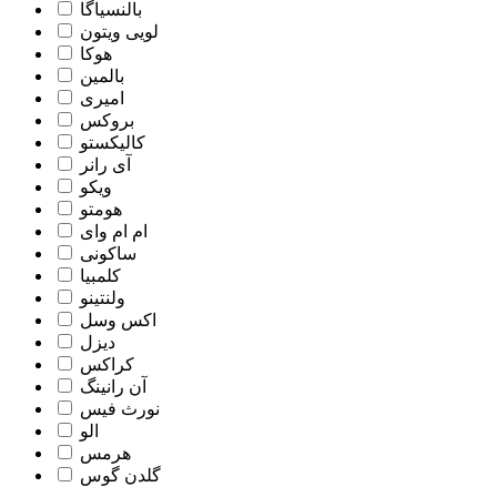
بالنسیاگا
لویی ویتون
هوکا
بالمین
امیری
بروکس
کالیکستو
آی رانر
ویکو
هومتو
ام ام وای
ساکونی
کلمبیا
ولنتینو
اکس وسل
دیزل
کراکس
آن رانینگ
نورث فیس
الو
هرمس
گلدن گوس