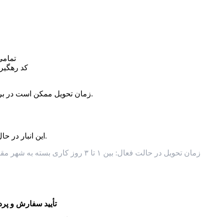
تمامی
کد رهگیری
زمان تحویل ممکن است در برخی شهرها، ایام تعطیل یا شرایط خاص حمل‌ونقل کمی متفاوت باشد.
این انبار در حال حاضر غیرفعال است. تمام سفارش‌ها از انبار قشم ارسال می‌شوند.
زمان تحویل در حالت فعال: بین ۱ تا ۳ روز کاری بسته به شهر مقصد — روش ارسال: پست پیشتاز، تیپاکس یا تحویل حضوری در گیلان
تأیید سفارش و پر