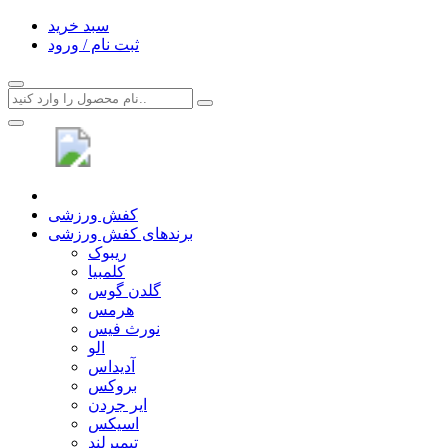
سبد خرید
ثبت نام / ورود
کفش ورزشی
برندهای کفش ورزشی
ریبوک
کلمبیا
گلدن گوس
هرمس
نورث فیس
الو
آدیداس
بروکس
ایر جردن
اسیکس
تیمبرلند