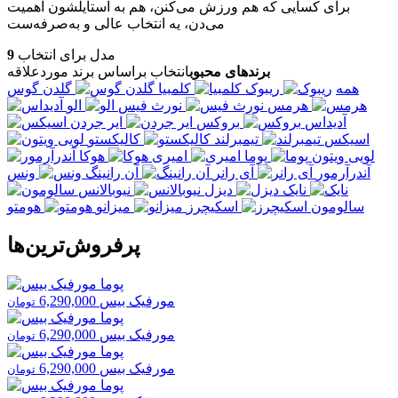
برای کسایی که هم ورزش می‌کنن، هم به استایلشون اهمیت
می‌دن، یه انتخاب عالی و به‌صرفه‌ست
مدل برای انتخاب
9
برندهای محبوب
انتخاب براساس برند موردعلاقه
همه
ریبوک
کلمبیا
گلدن گوس
هرمس
نورث فیس
الو
آدیداس
بروکس
ایر جردن
اسیکس
تیمبرلند
کالیکستو
لویی ویتون
پوما
امیری
هوکا
آندرآرمور
آی رانر
آن رانینگ
ونس
نایک
دیزل
نیوبالانس
سالومون
اسکیچرز
میزانو
هومتو
پرفروش‌ترین‌ها
مورفیک بیس
6,290,000
تومان
مورفیک بیس
6,290,000
تومان
مورفیک بیس
6,290,000
تومان