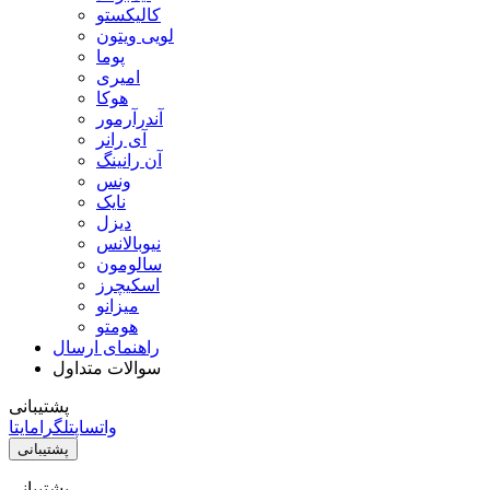
کالیکستو
لویی ویتون
پوما
امیری
هوکا
آندرآرمور
آی رانر
آن رانینگ
ونس
نایک
دیزل
نیوبالانس
سالومون
اسکیچرز
میزانو
هومتو
راهنمای ارسال
سوالات متداول
پشتیبانی
واتساپ
تلگرام
ایتا
پشتیبانی
پشتیبانی