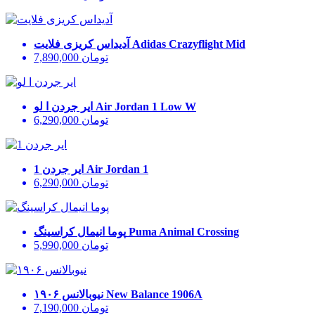
Adidas Crazyflight Mid
آدیداس کریزی فلایت
تومان
7,890,000
Air Jordan 1 Low W
ایر جردن ا لو
تومان
6,290,000
Air Jordan 1
ایر جردن 1
تومان
6,290,000
Puma Animal Crossing
پوما انیمال کراسینگ
تومان
5,990,000
New Balance 1906A
نیوبالانس ۱۹۰۶
تومان
7,190,000