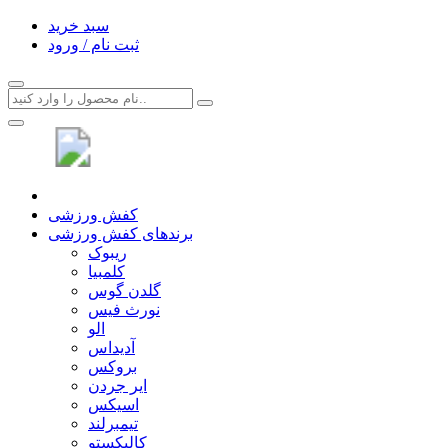
سبد خرید
ثبت نام / ورود
کفش ورزشی
برندهای کفش ورزشی
ریبوک
کلمبیا
گلدن گوس
نورث فیس
الو
آدیداس
بروکس
ایر جردن
اسیکس
تیمبرلند
کالیکستو