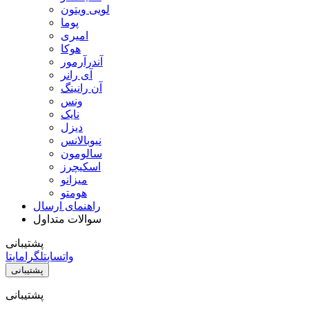
لویی ویتون
پوما
امیری
هوکا
آندرآرمور
آی رانر
آن رانینگ
ونس
نایک
دیزل
نیوبالانس
سالومون
اسکیچرز
میزانو
هومتو
راهنمای ارسال
سوالات متداول
پشتیبانی
واتساپ
تلگرام
ایتا
پشتیبانی
پشتیبانی