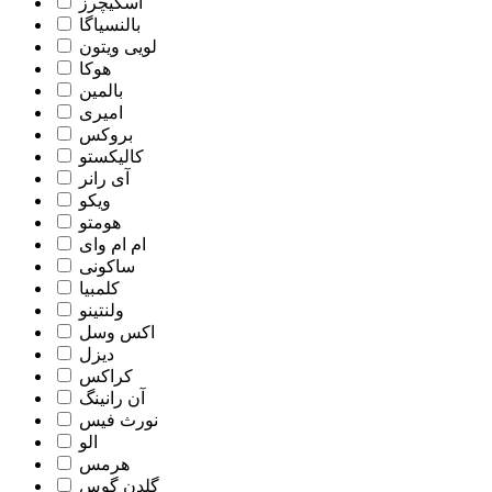
اسکیچرز
بالنسیاگا
لویی ویتون
هوکا
بالمین
امیری
بروکس
کالیکستو
آی رانر
ویکو
هومتو
ام ام وای
ساکونی
کلمبیا
ولنتینو
اکس وسل
دیزل
کراکس
آن رانینگ
نورث فیس
الو
هرمس
گلدن گوس