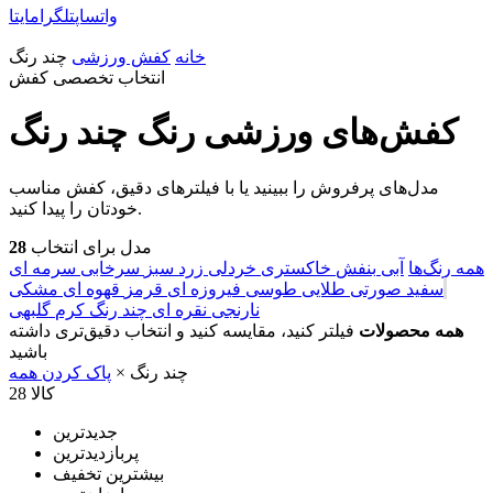
واتساپ
تلگرام
ایتا
خانه
کفش ورزشی
چند رنگ
انتخاب تخصصی کفش
کفش‌های ورزشی رنگ چند رنگ
مدل‌های پرفروش را ببینید یا با فیلترهای دقیق، کفش مناسب
خودتان را پیدا کنید.
مدل برای انتخاب
28
همه رنگ‌ها
آبی
بنفش
خاکستری
خردلی
زرد
سبز
سرخابی
سرمه ای
سفید
صورتی
طلایی
طوسی
فیروزه ای
قرمز
قهوه ای
مشکی
نارنجی
نقره ای
چند رنگ
کرم
گلبهی
همه محصولات
فیلتر کنید، مقایسه کنید و انتخاب دقیق‌تری داشته
باشید
چند رنگ
×
پاک کردن همه
28 کالا
جدیدترین
پربازدیدترین
بیشترین تخفیف