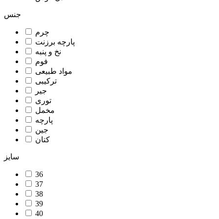
جنس
چرم
پارچه برزنت
نخ و پنبه
فوم
مواد طبیعی
ترکیبی
جیر
توری
مخمل
پارچه
جین
کتان
سایز
36
37
38
39
40