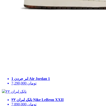
Air Jordan 1
ایر جردن 1
تومان
7,290,000
Nike LeBron XXII
نایک لبران ۲۲
تومان
7,890,000