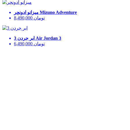
Mizuno Adventure
میزانو ادونچر
تومان
8,490,000
Air Jordan 3
ایر جردن 3
تومان
6,490,000