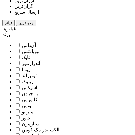
ارزان‌ترین
گران‌ترین
ارسال سریع
جدیدترین
فیلتر
فیلترها
برند
آدیداس
نیوبالانس
نایک
آندرآرمور
پوما
تیمبرلند
ریبوک
اسیکس
ایر جردن
کانورس
ونس
میزانو
دیور
سالومون
الکساندر مک کویین