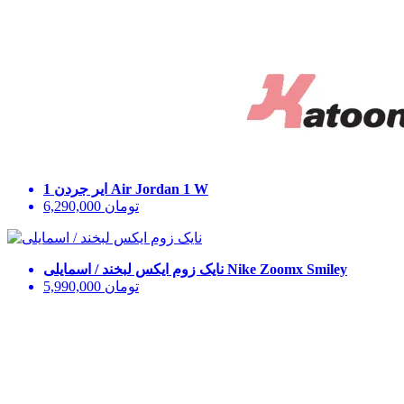
Air Jordan 1 W
ایر جردن 1
تومان
6,290,000
Nike Zoomx Smiley
نایک زوم ایکس لبخند / اسمایلی
تومان
5,990,000