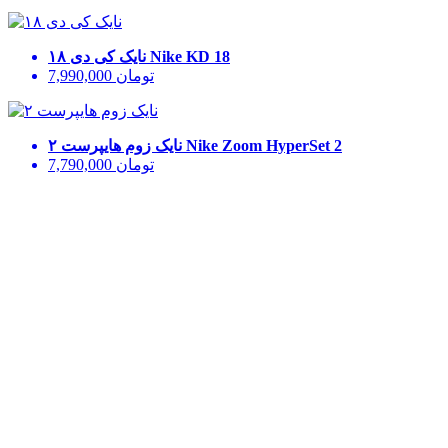
Nike KD 18
نایک کی دی ۱۸
تومان
7,990,000
Nike Zoom HyperSet 2
نایک زوم هایپرست ۲
تومان
7,790,000