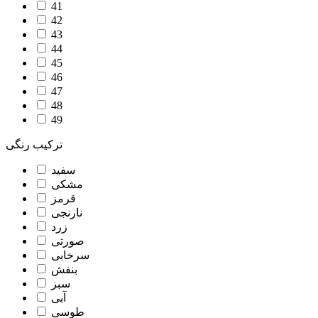
41
42
43
44
45
46
47
48
49
ترکیب رنگی
سفید
مشکی
قرمز
نارنجی
زرد
صورتی
سرخابی
بنفش
سبز
آبی
طوسی