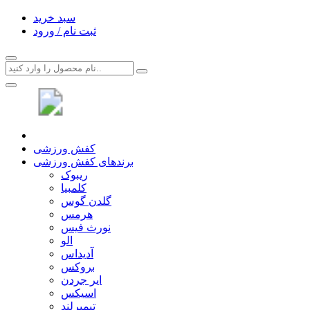
سبد خرید
ثبت نام / ورود
کفش ورزشی
برندهای کفش ورزشی
ریبوک
کلمبیا
گلدن گوس
هرمس
نورث فیس
الو
آدیداس
بروکس
ایر جردن
اسیکس
تیمبرلند