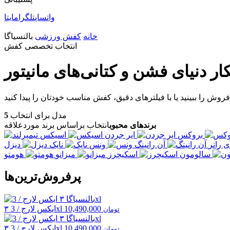
واتساپ
تلگرام
ایتا
خانه
کفش ورزشی
بالنسیاگا
انتخاب تخصصی کفش
ار دنیای فشن و کتانی‌های مانیتور
مدل برای انتخاب
5
برندهای محبوب
انتخاب براساس برند موردعلاقه
بروکس
ایر جردن
اسیکس
ی رانر
آن رانینگ
ونس
نایک
دیزل
سالومون
اسکیچرز
میزانو
هومتو
پرفروش‌ترین‌ها
10,490,000
۳ ایکس لارج / 3xl
تومان
10,490,000
۳ ایکس لارج / 3xl
تومان