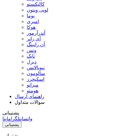
کالیکستو
لویی ویتون
پوما
امیری
هوکا
آندرآرمور
آی رانر
آن رانینگ
ونس
نایک
دیزل
نیوبالانس
سالومون
اسکیچرز
میزانو
هومتو
راهنمای ارسال
سوالات متداول
پشتیبانی
واتساپ
تلگرام
ایتا
پشتیبانی
پشتیبانی