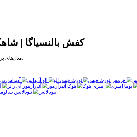
کفش بالنسیاگا | شاهک
مدل‌های پرفروش را ببینید یا با فیلترهای دقیق، کفش مناسب خودتان را پیدا کنید.
هرمس
نورث فیس
الو
آدیداس
پوما
امیری
هوکا
آندرآرمور
آ
نیوبالانس