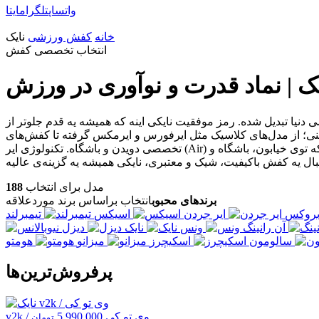
واتساپ
تلگرام
ایتا
خانه
کفش ورزشی
نایک
انتخاب تخصصی کفش
 | نماد قدرت و نوآوری در ورزش
و محبوب‌ترین برندهای ورزشی دنیا تبدیل شده. رمز موفقیت نایکی اینه که همیشه یه قدم جلوتر از
ا کنی؛ از مدل‌های کلاسیک مثل ایرفورس و ایرمکس گرفته تا کفش‌های
تخصصی دویدن و باشگاه. تکنولوژی ایر (Air) توی کفش‌هاش باعث میشه که پات حسابی نرم و راحت باشه و ضربه رو به خوبی جذب کنه. نایکی فقط یه برند نیست؛ یه سبک زندگیه که توی خیابون، باشگاه و
ل یه کفش باکیفیت، شیک و معتبری، نایکی همیشه یه گزینه‌ی عالیه
مدل برای انتخاب
188
برندهای محبوب
انتخاب براساس برند موردعلاقه
روکس
ایر جردن
اسیکس
تیمبرلند
آن رانینگ
ونس
نایک
دیزل
سالومون
اسکیچرز
میزانو
هومتو
پرفروش‌ترین‌ها
v2k / وی تو کی
5,990,000
تومان