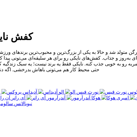
کفش نایک
یگه همه می‌شناسن؛ این برند آمریکایی سال ۱۹۶۴ توی اورگن متولد شد و حالا به یکی از بزرگ‌ترین 
ای به‌روز و جذاب. کفش‌های نایکی رو برای هر سلیقه‌ای می‌تونی پید
حتی محیط کار هم می‌تونی باهاش بدرخشی. اگه دنبا
گوس
نورث فیس
الو
آدیداس
ب
امیری
هوکا
آندرآرمور
آی رانر
نیوبالانس