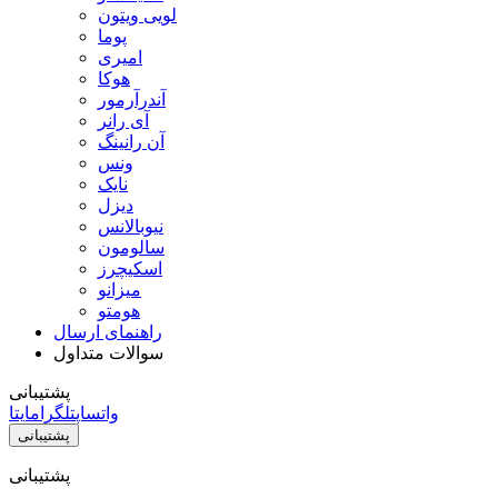
لویی ویتون
پوما
امیری
هوکا
آندرآرمور
آی رانر
آن رانینگ
ونس
نایک
دیزل
نیوبالانس
سالومون
اسکیچرز
میزانو
هومتو
راهنمای ارسال
سوالات متداول
پشتیبانی
واتساپ
تلگرام
ایتا
پشتیبانی
پشتیبانی