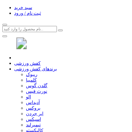
سبد خرید
ثبت نام / ورود
کفش ورزشی
برندهای کفش ورزشی
ریبوک
کلمبیا
گلدن گوس
نورث فیس
الو
آدیداس
بروکس
ایر جردن
اسیکس
تیمبرلند
کالیکستو