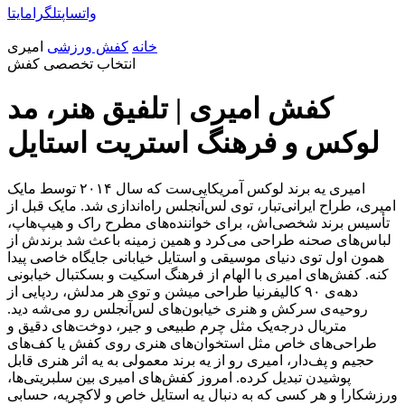
واتساپ
تلگرام
ایتا
خانه
کفش ورزشی
امیری
انتخاب تخصصی کفش
کفش امیری | تلفیق هنر، مد
لوکس و فرهنگ استریت استایل
امیری یه برند لوکس آمریکایی‌ست که سال ۲۰۱۴ توسط مایک
امیری، طراح ایرانی‌تبار، توی لس‌آنجلس راه‌اندازی شد. مایک قبل از
تأسیس برند شخصی‌اش، برای خواننده‌های مطرح راک و هیپ‌هاپ،
لباس‌های صحنه طراحی می‌کرد و همین زمینه باعث شد برندش از
همون اول توی دنیای موسیقی و استایل خیابانی جایگاه خاصی پیدا
کنه. کفش‌های امیری با الهام از فرهنگ اسکیت و بسکتبال خیابونی
دهه‌ی ۹۰ کالیفرنیا طراحی میشن و توی هر مدلش، ردپایی از
روحیه‌ی سرکش و هنری خیابون‌های لس‌آنجلس رو می‌شه دید.
متریال درجه‌یک مثل چرم طبیعی و جیر، دوخت‌های دقیق و
طراحی‌های خاص مثل استخوان‌های هنری روی کفش یا کف‌های
حجیم و پف‌دار، امیری رو از یه برند معمولی به یه اثر هنری قابل
پوشیدن تبدیل کرده. امروز کفش‌های امیری بین سلبریتی‌ها،
ورزشکارا و هر کسی که به دنبال یه استایل خاص و لاکچریه، حسابی