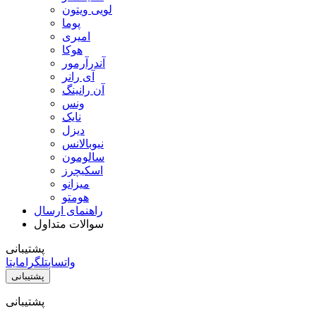
لویی ویتون
پوما
امیری
هوکا
آندرآرمور
آی رانر
آن رانینگ
ونس
نایک
دیزل
نیوبالانس
سالومون
اسکیچرز
میزانو
هومتو
راهنمای ارسال
سوالات متداول
پشتیبانی
واتساپ
تلگرام
ایتا
پشتیبانی
پشتیبانی