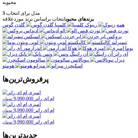
محبوبه
مدل برای انتخاب
3
برندهای محبوب
انتخاب براساس برند موردعلاقه
همه
ریبوک
کلمبیا
گلدن گوس
نورث فیس
الو
آدیداس
بروکس
ایر جردن
اسیکس
تیمبرلند
کالیکستو
لویی ویتون
پوما
امیری
هوکا
آندرآرمور
آی رانر
آن رانینگ
ونس
نایک
دیزل
نیوبالانس
سالومون
اسکیچرز
میزانو
هومتو
پرفروش‌ترین‌ها
ام ای رانر
9,990,000
تومان
ام ای رانر
9,990,000
تومان
ام ای رانر
9,990,000
تومان
جدیدترین‌ها