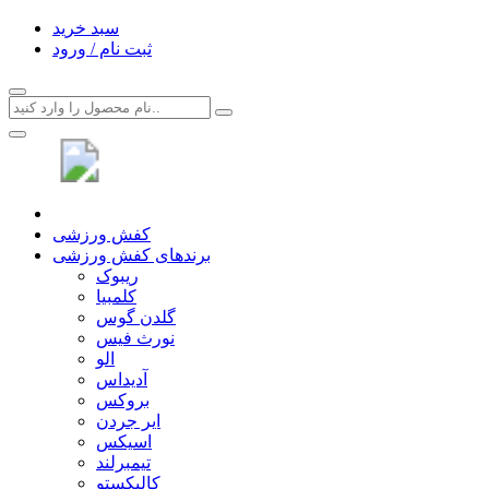
سبد خرید
ثبت نام / ورود
کفش ورزشی
برندهای کفش ورزشی
ریبوک
کلمبیا
گلدن گوس
نورث فیس
الو
آدیداس
بروکس
ایر جردن
اسیکس
تیمبرلند
کالیکستو