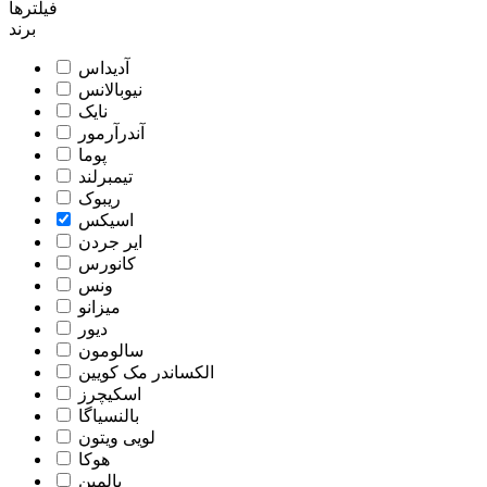
فیلترها
برند
آدیداس
نیوبالانس
نایک
آندرآرمور
پوما
تیمبرلند
ریبوک
اسیکس
ایر جردن
کانورس
ونس
میزانو
دیور
سالومون
الکساندر مک کویین
اسکیچرز
بالنسیاگا
لویی ویتون
هوکا
بالمین