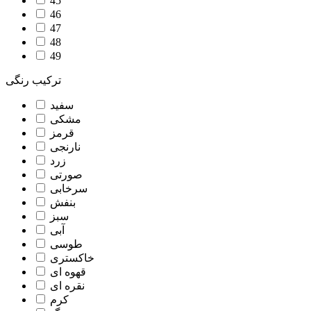
45
46
47
48
49
ترکیب رنگی
سفید
مشکی
قرمز
نارنجی
زرد
صورتی
سرخابی
بنفش
سبز
آبی
طوسی
خاکستری
قهوه ای
نقره ای
کرم