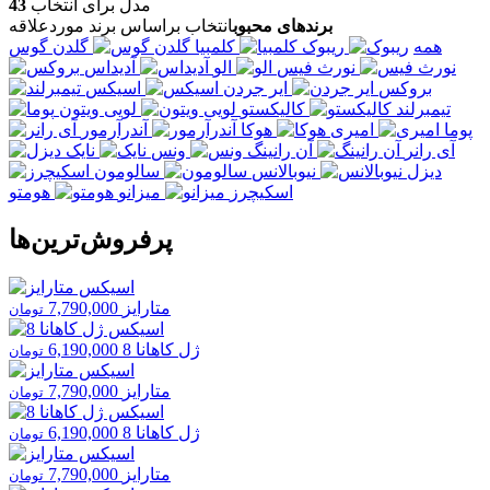
مدل برای انتخاب
43
برندهای محبوب
انتخاب براساس برند موردعلاقه
همه
ریبوک
کلمبیا
گلدن گوس
نورث فیس
الو
آدیداس
بروکس
ایر جردن
اسیکس
تیمبرلند
کالیکستو
لویی ویتون
پوما
امیری
هوکا
آندرآرمور
آی رانر
آن رانینگ
ونس
نایک
دیزل
نیوبالانس
سالومون
اسکیچرز
میزانو
هومتو
پرفروش‌ترین‌ها
متارایز
7,790,000
تومان
ژل کاهانا 8
6,190,000
تومان
متارایز
7,790,000
تومان
ژل کاهانا 8
6,190,000
تومان
متارایز
7,790,000
تومان