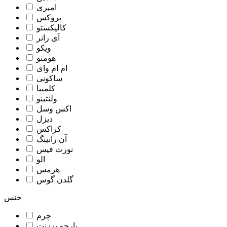
امیری
بروکس
کالیکستو
آی رانر
ویکو
هومتو
ام ام وای
ساکونی
کلمبیا
ولنتینو
اکس وسل
دیزل
کراکس
آن رانینگ
نورث فیس
الو
هرمس
گلدن گوس
جنس
چرم
پارچه برزنت