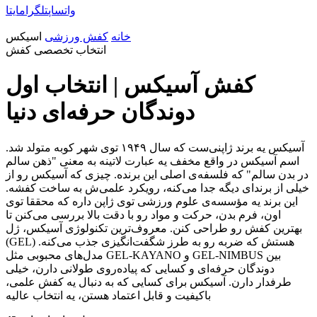
واتساپ
تلگرام
ایتا
خانه
کفش ورزشی
اسیکس
انتخاب تخصصی کفش
کفش آسیکس | انتخاب اول
دوندگان حرفه‌ای دنیا
آسیکس یه برند ژاپنی‌ست که سال ۱۹۴۹ توی شهر کوبه متولد شد.
اسم آسیکس در واقع مخفف یه عبارت لاتینه به معنی "ذهن سالم
در بدن سالم" که فلسفه‌ی اصلی این برنده. چیزی که آسیکس رو از
خیلی از برندای دیگه جدا می‌کنه، رویکرد علمی‌ش به ساخت کفشه.
این برند یه مؤسسه‌ی علوم ورزشی توی ژاپن داره که محققا توی
اون، فرم بدن، حرکت و مواد رو با دقت بالا بررسی می‌کنن تا
بهترین کفش رو طراحی کنن. معروف‌ترین تکنولوژی آسیکس، ژل
(GEL) هستش که ضربه رو به طرز شگفت‌انگیزی جذب می‌کنه.
مدل‌های محبوبی مثل GEL-KAYANO و GEL-NIMBUS بین
دوندگان حرفه‌ای و کسایی که پیاده‌روی طولانی دارن، خیلی
طرفدار دارن. آسیکس برای کسایی که به دنبال یه کفش علمی،
باکیفیت و قابل اعتماد هستن، یه انتخاب عالیه