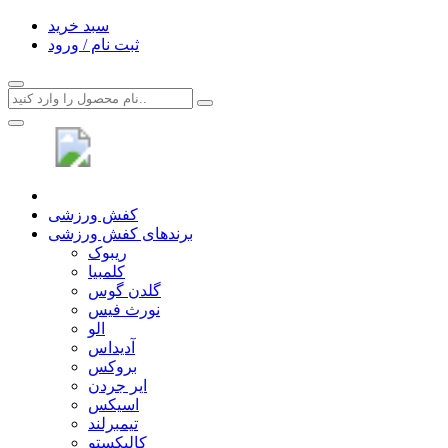
سبد خرید
ثبت نام / ورود
کفش ورزشی
برندهای کفش ورزشی
ریبوک
کلمبیا
گلدن گوس
نورث فیس
الو
آدیداس
بروکس
ایر جردن
اسیکس
تیمبرلند
کالیکستو