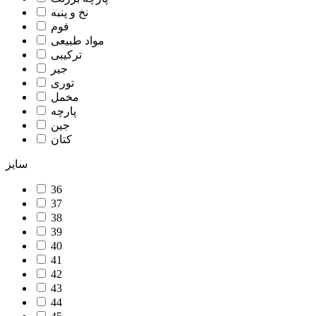
نخ و پنبه
فوم
مواد طبیعی
ترکیبی
جیر
توری
مخمل
پارچه
جین
کتان
سایز
36
37
38
39
40
41
42
43
44