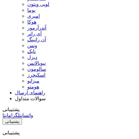
لویی ویتون
پوما
امیری
هوکا
آندرآرمور
آی رانر
آن رانینگ
ونس
نایک
دیزل
نیوبالانس
سالومون
اسکیچرز
میزانو
هومتو
راهنمای ارسال
سوالات متداول
پشتیبانی
واتساپ
تلگرام
ایتا
پشتیبانی
پشتیبانی