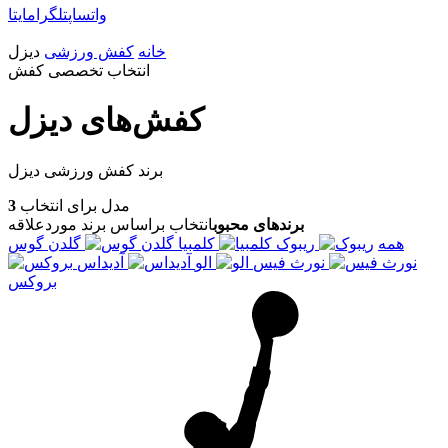
واتساپ
تلگرام
ایتا
خانه
کفش ورزشی
دیزل
انتخاب تخصصی کفش
کفش‌های دیزل
برند کفش ورزشی دیزل
مدل برای انتخاب
3
برندهای محبوب
انتخاب براساس برند موردعلاقه
همه
ریبوک
کلمبیا
گلدن گوس
نورث فیس
الو
آدیداس
بروکس