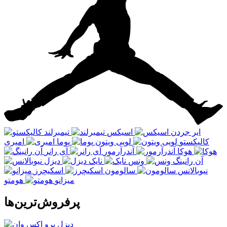
ایر جردن
اسیکس
تیمبرلند
کالیکستو
لویی ویتون
پوما
امیری
هوکا
آندرآرمور
آی رانر
آن رانینگ
ونس
نایک
دیزل
نیوبالانس
سالومون
اسکیچرز
میزانو
هومتو
پرفروش‌ترین‌ها