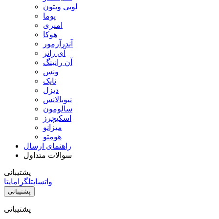
لویی ویتون
پوما
امیری
هوکا
آندرآرمور
آی رانر
آن رانینگ
ونس
نایک
دیزل
نیوبالانس
سالومون
اسکیچرز
میزانو
هومتو
راهنمای ارسال
سوالات متداول
پشتیبانی
واتساپ
تلگرام
ایتا
پشتیبانی
پشتیبانی