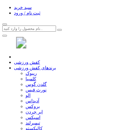
سبد خرید
ثبت نام / ورود
کفش ورزشی
برندهای کفش ورزشی
ریبوک
کلمبیا
گلدن گوس
نورث فیس
الو
آدیداس
بروکس
ایر جردن
اسیکس
تیمبرلند
کالیکستو