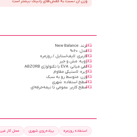
وزن آن نسبت به کفش‌های رانینگ بیشتر است
برند: New Balance
مدل: 9060
کاربری: لایف‌استایل / روزمره
رویه: مش و جیر
کفی میانی: EVA با تکنولوژی ABZORB
زیره: لاستیکی مقاوم
وزن: متوسط رو به سبک
سطح استفاده: شهری
سطح کاربر: عمومی تا نیمه‌حرفه‌ای
استفاده روزمره
پیاده‌روی شهری
محل کار غیر