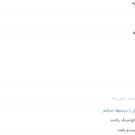
د
محمد حاجی زاده
را پیشنهاد میکنم
 خوشرنگ راحت
یت و راحت