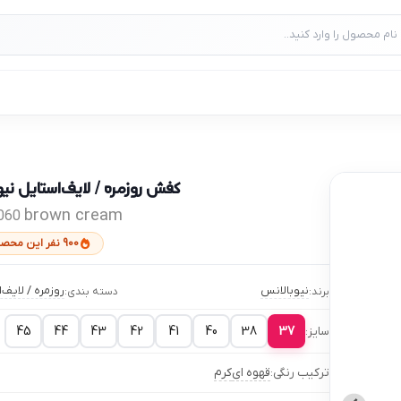
کفش روزمره / لایف‌استایل نیوبال
brown cream
9060
900 نفر این محصول را خریده‌اند
نیوبالانس
روزمره / لایف‌
برند:
دسته بندی:
45
44
43
42
41
40
38
37
سایز:
ترکیب رنگی:
قهوه ای
کرم