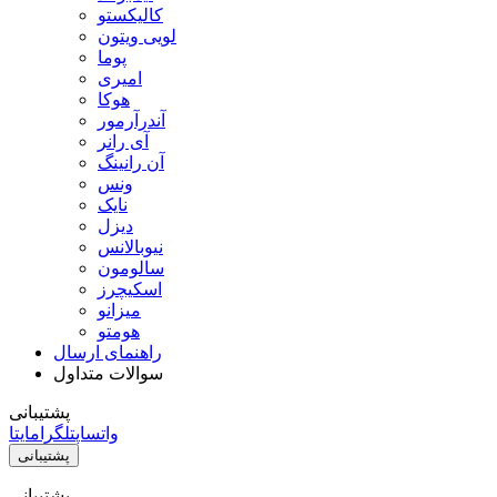
کالیکستو
لویی ویتون
پوما
امیری
هوکا
آندرآرمور
آی رانر
آن رانینگ
ونس
نایک
دیزل
نیوبالانس
سالومون
اسکیچرز
میزانو
هومتو
راهنمای ارسال
سوالات متداول
پشتیبانی
واتساپ
تلگرام
ایتا
پشتیبانی
پشتیبانی