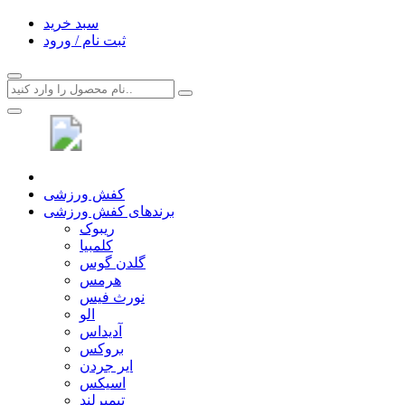
سبد خرید
ثبت نام / ورود
کفش ورزشی
برندهای کفش ورزشی
ریبوک
کلمبیا
گلدن گوس
هرمس
نورث فیس
الو
آدیداس
بروکس
ایر جردن
اسیکس
تیمبرلند