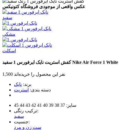
عکس واقعی از موجودی فروشگاه کتونیکس
سفید
مشکی
اسکلت
White
Nike Air Force 1
کفش استریت نایک ایرفورس 1
سفید
1,500 نفر این محصول را خریده‌اند
برند:
نایک
دسته بندی:
استریت
سایز:
37
38
39
40
41
42
43
44
45
ترکیب رنگی:
سفید
جنسیت:
ست زن و مرد