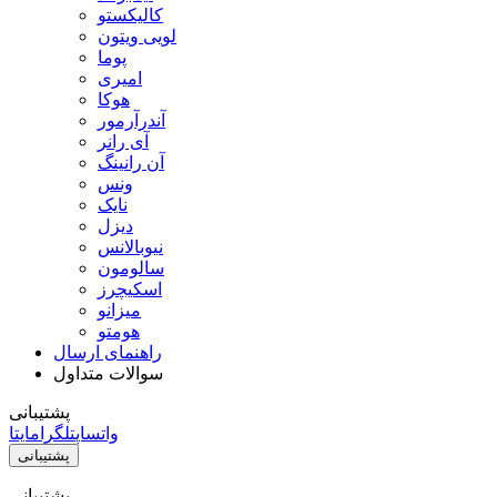
کالیکستو
لویی ویتون
پوما
امیری
هوکا
آندرآرمور
آی رانر
آن رانینگ
ونس
نایک
دیزل
نیوبالانس
سالومون
اسکیچرز
میزانو
هومتو
راهنمای ارسال
سوالات متداول
پشتیبانی
واتساپ
تلگرام
ایتا
پشتیبانی
پشتیبانی