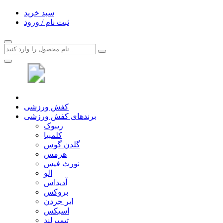
سبد خرید
ثبت نام / ورود
کفش ورزشی
برندهای کفش ورزشی
ریبوک
کلمبیا
گلدن گوس
هرمس
نورث فیس
الو
آدیداس
بروکس
ایر جردن
اسیکس
تیمبرلند