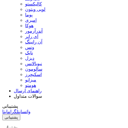
کالیکستو
لویی ویتون
پوما
امیری
هوکا
آندرآرمور
آی رانر
آن رانینگ
ونس
نایک
دیزل
نیوبالانس
سالومون
اسکیچرز
میزانو
هومتو
راهنمای ارسال
سوالات متداول
پشتیبانی
واتساپ
تلگرام
ایتا
پشتیبانی
پشتیبانی