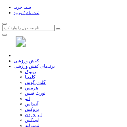
سبد خرید
ثبت نام / ورود
کفش ورزشی
برندهای کفش ورزشی
ریبوک
کلمبیا
گلدن گوس
هرمس
نورث فیس
الو
آدیداس
بروکس
ایر جردن
اسیکس
تیمبرلند