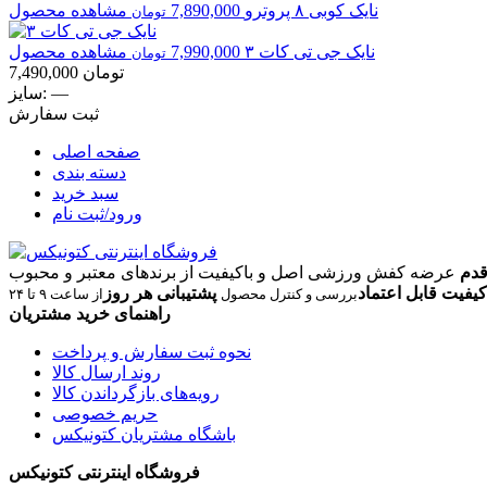
نایک
کوبی ۸ پروترو
7,890,000
مشاهده محصول
تومان
نایک
جی تی کات ۳
7,990,000
مشاهده محصول
تومان
تومان
7,490,000
—
سایز:
ثبت سفارش
صفحه اصلی
دسته بندی
سبد خرید
ورود/ثبت نام
قدم
عرضه کفش ورزشی اصل و باکیفیت از برندهای معتبر و محبوب
کیفیت قابل اعتماد
پشتیبانی هر روز
بررسی و کنترل محصول
از ساعت ۹ تا ۲۴
راهنمای خرید مشتریان
نحوه ثبت سفارش و پرداخت
روند ارسال کالا
رویه‌های بازگرداندن کالا
حریم خصوصی
باشگاه مشتریان کتونیکس
فروشگاه اینترنتی کتونیکس