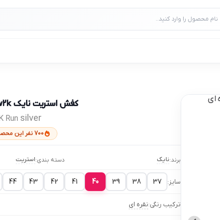
کفش استریت نایک v2k / وی تو کی
silver
2K Run
700 نفر این محصول را خریده‌اند
نایک
استریت
برند:
دسته بندی:
44
43
42
41
40
39
38
37
سایز:
ترکیب رنگی:
نقره ای