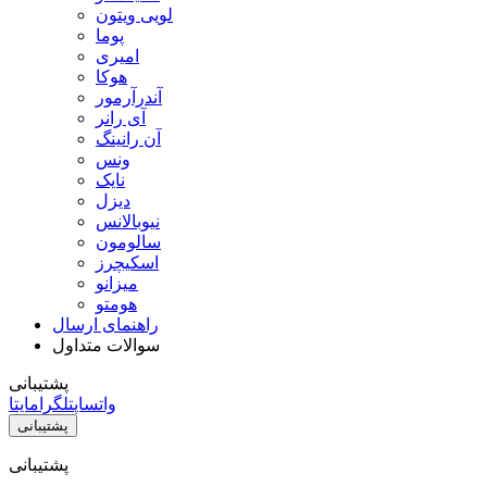
لویی ویتون
پوما
امیری
هوکا
آندرآرمور
آی رانر
آن رانینگ
ونس
نایک
دیزل
نیوبالانس
سالومون
اسکیچرز
میزانو
هومتو
راهنمای ارسال
سوالات متداول
پشتیبانی
واتساپ
تلگرام
ایتا
پشتیبانی
پشتیبانی