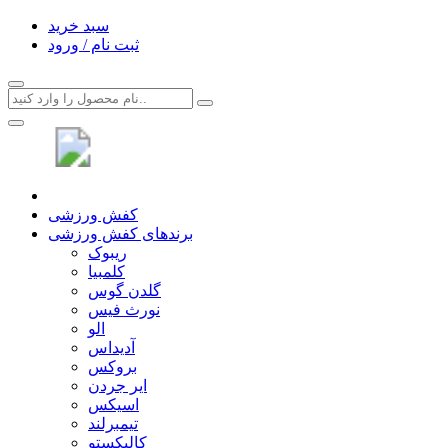
سبد خرید
ثبت نام / ورود
کفش ورزشی
برندهای کفش ورزشی
ریبوک
کلمبیا
گلدن گوس
نورث فیس
الو
آدیداس
بروکس
ایر جردن
اسیکس
تیمبرلند
کالیکستو