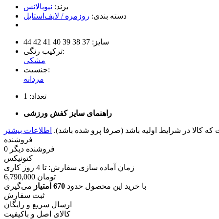
برند:
نیوبالانس
دسته بندی:
روزمره / لایف‌استایل
سایز:
37
38
39
40
41
42
44
ترکیب رنگی:
مشکی
جنسیت:
مردانه
تعداد:
1
راهنمای سایز کفش ورزشی
 کالا در شرایط اولیه باشد (صرفا پرو شده باشد).
فروشنده
فروشنده دیگر
0
کتونیکس
زمان آماده سازی سفارش: تا
4
روز کاری
تومان
6,790,000
با خرید این محصول حدود
670 امتیاز
می‌گیری
ثبت سفارش
ارسال سریع و رایگان
کالای اصل و باکیفیت