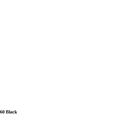
060
Black