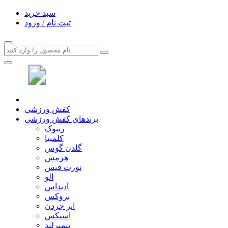
سبد خرید
ثبت نام / ورود
کفش ورزشی
برندهای کفش ورزشی
ریبوک
کلمبیا
گلدن گوس
هرمس
نورث فیس
الو
آدیداس
بروکس
ایر جردن
اسیکس
تیمبرلند