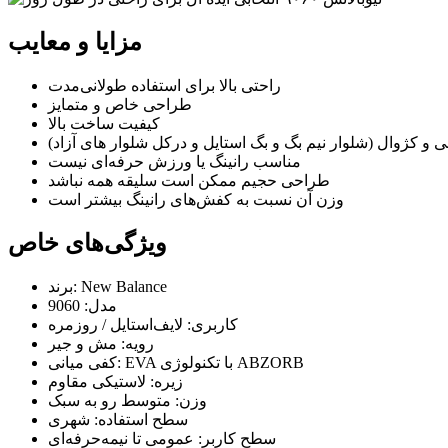
مزایا و معایب
راحتی بالا برای استفاده طولانی‌مدت
طراحی خاص و متمایز
کیفیت ساخت بالا
ی و کژوال (شلوار نیم بگ و بگ استایل و درکل شلوار های آزاد)
مناسب رانینگ یا ورزش حرفه‌ای نیست
طراحی حجیم ممکن است سلیقه همه نباشد
وزن آن نسبت به کفش‌های رانینگ بیشتر است
ویژگی‌های خاص
برند: New Balance
مدل: 9060
کاربری: لایف‌استایل / روزمره
رویه: مش و جیر
کفی میانی: EVA با تکنولوژی ABZORB
زیره: لاستیکی مقاوم
وزن: متوسط رو به سبک
سطح استفاده: شهری
سطح کاربر: عمومی تا نیمه‌حرفه‌ای