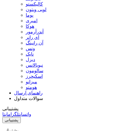
کالیکستو
لویی ویتون
پوما
امیری
هوکا
آندرآرمور
آی رانر
آن رانینگ
ونس
نایک
دیزل
نیوبالانس
سالومون
اسکیچرز
میزانو
هومتو
راهنمای ارسال
سوالات متداول
پشتیبانی
واتساپ
تلگرام
ایتا
پشتیبانی
پشتیبانی