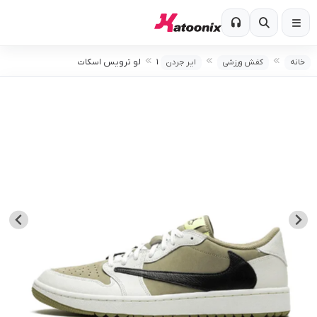
۱ لو ترویس اسکات
خانه
کفش ورزشی
ایر جردن