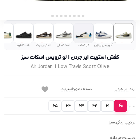
/ لوییس ویتون
فراگمنت
نسکافه ای
کاکتوس جک
بلک فانتوم
کفش استریت ایر جردن ۱ لو ترویس اسکات
سبز
Olive
Air Jordan 1 Low Travis Scott
ایر جردن
استریت
برند:
دسته بندی:
45
44
43
42
41
40
سایز:
ترکیب رنگی:
سبز
جنسیت:
مردانه