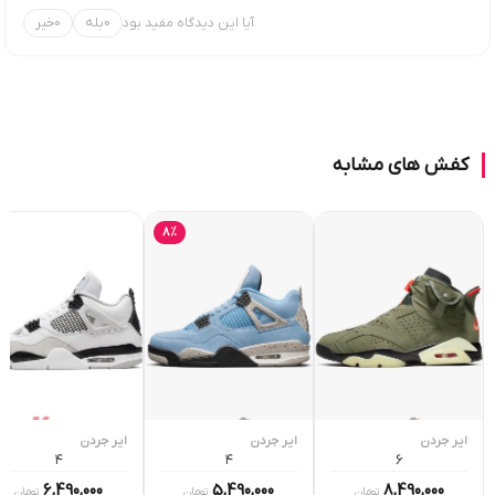
آیا این دیدگاه مفید بود
0
بله
0
خیر
کفش های مشابه
8٪
ایر جردن
ایر جردن
ایر جردن
۴
۴
6
6,490,000
5,490,000
8,490,000
تومان
تومان
تومان