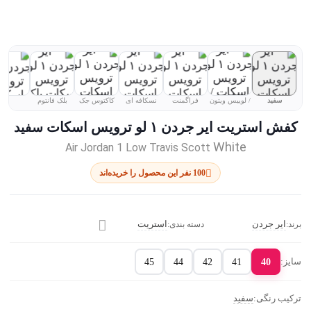
سفید
/ لوییس ویتون
فراگمنت
نسکافه ای
کاکتوس جک
بلک فانتوم
کفش استریت ایر جردن ۱ لو ترویس اسکات
سفید
White
Air Jordan 1 Low Travis Scott
100 نفر این محصول را خریده‌اند
برند:
ایر جردن
دسته بندی:
استریت
سایز:
45
44
42
41
40
ترکیب رنگی:
سفید