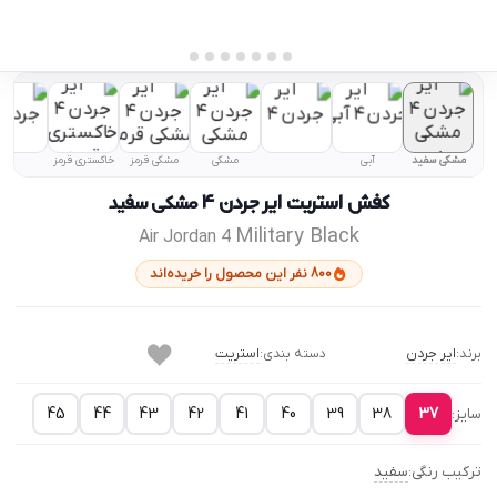
مشکی سفید
آبی
مشکی
مشکی قرمز
خاکستری قرمز
کفش استریت ایر جردن ۴
مشکی سفید
Military Black
Air Jordan 4
800 نفر این محصول را خریده‌اند
ایر جردن
استریت
برند:
دسته بندی:
45
44
43
42
41
40
39
38
37
سایز:
ترکیب رنگی:
سفید