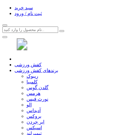
سبد خرید
ثبت نام / ورود
کفش ورزشی
برندهای کفش ورزشی
ریبوک
کلمبیا
گلدن گوس
هرمس
نورث فیس
الو
آدیداس
بروکس
ایر جردن
اسیکس
تیمبرلند