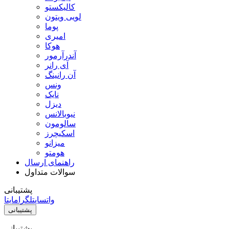
کالیکستو
لویی ویتون
پوما
امیری
هوکا
آندرآرمور
آی رانر
آن رانینگ
ونس
نایک
دیزل
نیوبالانس
سالومون
اسکیچرز
میزانو
هومتو
راهنمای ارسال
سوالات متداول
پشتیبانی
واتساپ
تلگرام
ایتا
پشتیبانی
پشتیبانی