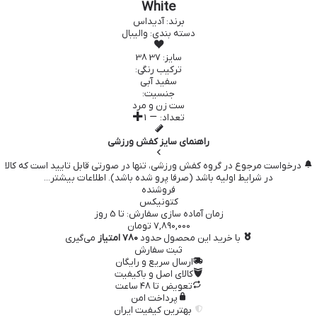
White
برند:
آدیداس
دسته بندی:
والیبال
سایز:
37
38
ترکیب رنگی:
سفید
آبی
جنسیت:
ست زن و مرد
تعداد:
1
راهنمای سایز کفش ورزشی
درخواست مرجوع در گروه کفش ورزشی، تنها در صورتی قابل تایید است که کالا
در شرایط اولیه باشد (صرفا پرو شده باشد).
اطلاعات بیشتر...
فروشنده
کتونیکس
زمان آماده سازی سفارش: تا
5
روز
7,890,000
تومان
با خرید این محصول حدود
780 امتیاز
می‌گیری
ثبت سفارش
ارسال سریع و رایگان
کالای اصل و باکیفیت
تعویض تا ۴۸ ساعت
پرداخت امن
بهترین کیفیت ایران