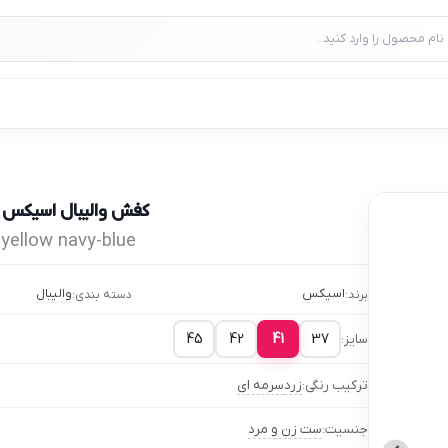
کفش والیبال اسیکس م
yellow navy-blue
e
اسیکس
والیبال
برند:
دسته بندی:
45
42
41
37
سایز:
ترکیب رنگی:
زرد
سرمه ای
جنسیت:
ست زن و مرد