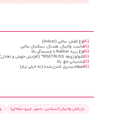
نوع کفش: سالنی (Indoor)
مناسب: والیبال، هندبال، بسکتبال سالنی
نوع زیره: Rubber با چسبندگی بالا
تکنولوژی‌ها: RISETRUSS™ (افزایش جهش و تعادل) FlyteFoam™ (کاهش وزن و بازگشت انرژی)
پشتیبانی مچ: بالا
انعطاف‌پذیری: کنترل‌شده (نه خیلی نرم)
بازیکنان والیبال (اسپک‌زن، پاسور، لیبرو حرفه‌ای)
و