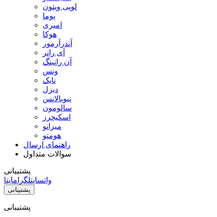
لویی ویتون
پوما
امیری
هوکا
آندرآرمور
آی رانر
آن رانینگ
ونس
نایک
دیزل
نیوبالانس
سالومون
اسکیچرز
میزانو
هومتو
راهنمای ارسال
سوالات متداول
پشتیبانی
واتساپ
تلگرام
ایتا
پشتیبانی
پشتیبانی