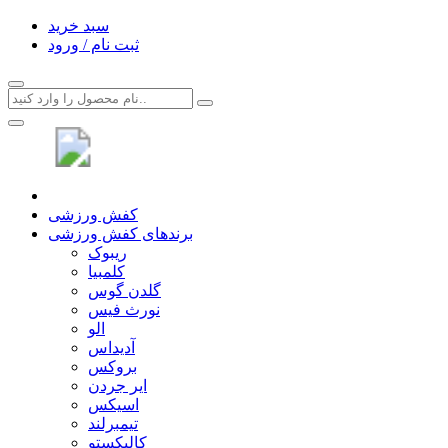
سبد خرید
ثبت نام / ورود
کفش ورزشی
برندهای کفش ورزشی
ریبوک
کلمبیا
گلدن گوس
نورث فیس
الو
آدیداس
بروکس
ایر جردن
اسیکس
تیمبرلند
کالیکستو