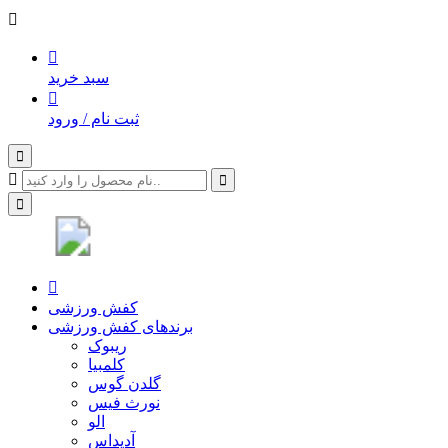
سبد خرید
ثبت نام / ورود
کفش ورزشی
برندهای کفش ورزشی
ریبوک
کلمبیا
گلدن گوس
نورث فیس
الو
آدیداس