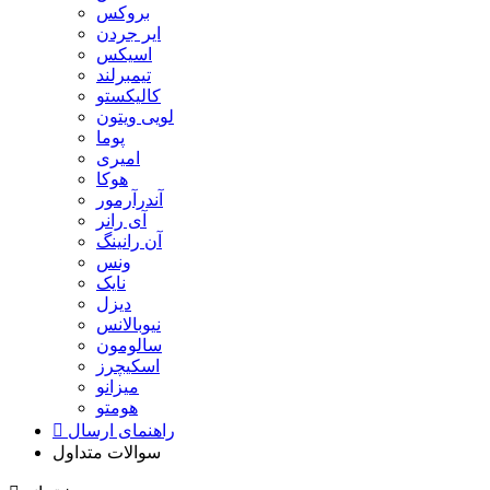
بروکس
ایر جردن
اسیکس
تیمبرلند
کالیکستو
لویی ویتون
پوما
امیری
هوکا
آندرآرمور
آی رانر
آن رانینگ
ونس
نایک
دیزل
نیوبالانس
سالومون
اسکیچرز
میزانو
هومتو
راهنمای ارسال
سوالات متداول