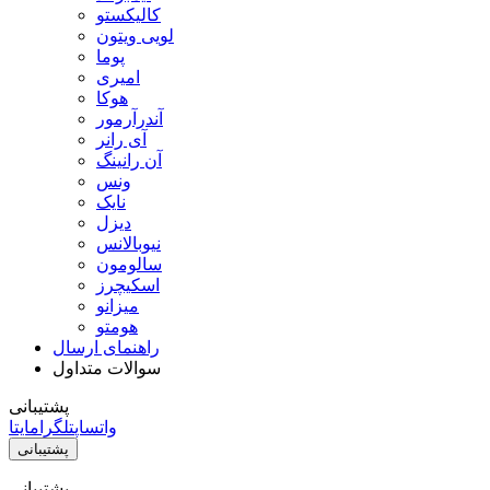
کالیکستو
لویی ویتون
پوما
امیری
هوکا
آندرآرمور
آی رانر
آن رانینگ
ونس
نایک
دیزل
نیوبالانس
سالومون
اسکیچرز
میزانو
هومتو
راهنمای ارسال
سوالات متداول
پشتیبانی
واتساپ
تلگرام
ایتا
پشتیبانی
پشتیبانی