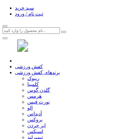
سبد خرید
ثبت نام / ورود
کفش ورزشی
برندهای کفش ورزشی
ریبوک
کلمبیا
گلدن گوس
هرمس
نورث فیس
الو
آدیداس
بروکس
ایر جردن
اسیکس
تیمبرلند