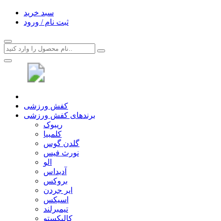
سبد خرید
ثبت نام / ورود
کفش ورزشی
برندهای کفش ورزشی
ریبوک
کلمبیا
گلدن گوس
نورث فیس
الو
آدیداس
بروکس
ایر جردن
اسیکس
تیمبرلند
کالیکستو