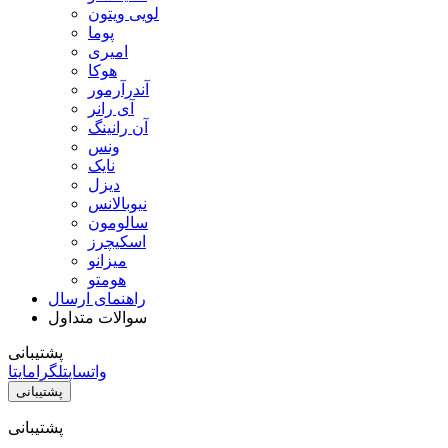
لویی ویتون
پوما
امیری
هوکا
آندرآرمور
آی رانر
آن رانینگ
ونس
نایک
دیزل
نیوبالانس
سالومون
اسکیچرز
میزانو
هومتو
راهنمای ارسال
سوالات متداول
پشتیبانی
واتساپ
تلگرام
ایتا
پشتیبانی
پشتیبانی