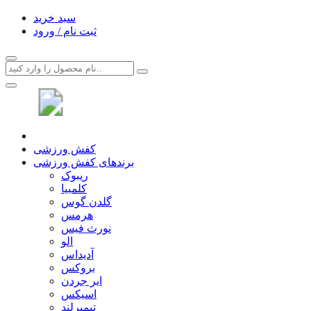
سبد خرید
ثبت نام / ورود
کفش ورزشی
برندهای کفش ورزشی
ریبوک
کلمبیا
گلدن گوس
هرمس
نورث فیس
الو
آدیداس
بروکس
ایر جردن
اسیکس
تیمبرلند