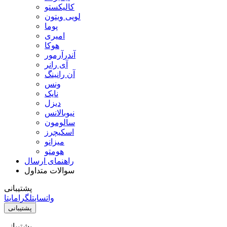
کالیکستو
لویی ویتون
پوما
امیری
هوکا
آندرآرمور
آی رانر
آن رانینگ
ونس
نایک
دیزل
نیوبالانس
سالومون
اسکیچرز
میزانو
هومتو
راهنمای ارسال
سوالات متداول
پشتیبانی
واتساپ
تلگرام
ایتا
پشتیبانی
پشتیبانی