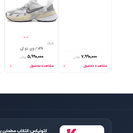
نایک
v2k / وی تو کی
5,990,000
7,990,000
تومان
تومان
مشاهده محصول
مشاهده محصول
م
کتونیکس؛ انتخاب مطمئن بر