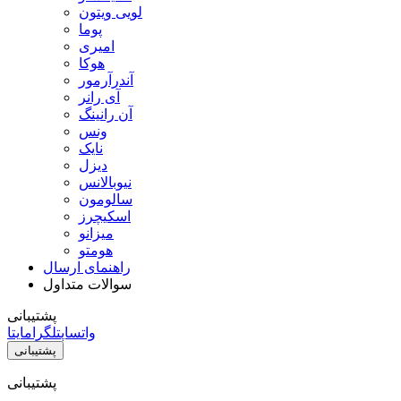
لویی ویتون
پوما
امیری
هوکا
آندرآرمور
آی رانر
آن رانینگ
ونس
نایک
دیزل
نیوبالانس
سالومون
اسکیچرز
میزانو
هومتو
راهنمای ارسال
سوالات متداول
پشتیبانی
واتساپ
تلگرام
ایتا
پشتیبانی
پشتیبانی