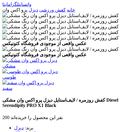
واتساپ
تلگرام
ایتا
خانه
کفش ورزشی
دیزل
پرو اکس وان
عکس واقعی از موجودی فروشگاه کتونیکس
عکس واقعی از موجودی فروشگاه کتونیکس
مشکی
طوسی
سفید
Diesel
کفش روزمره / لایف‌استایل دیزل پرو اکس وان
مشکی
Serendipity PRO X1
Black
200 نفر این محصول را خریده‌اند
برند:
دیزل