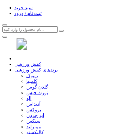
سبد خرید
ثبت نام / ورود
کفش ورزشی
برندهای کفش ورزشی
ریبوک
کلمبیا
گلدن گوس
نورث فیس
الو
آدیداس
بروکس
ایر جردن
اسیکس
تیمبرلند
کالیکستو