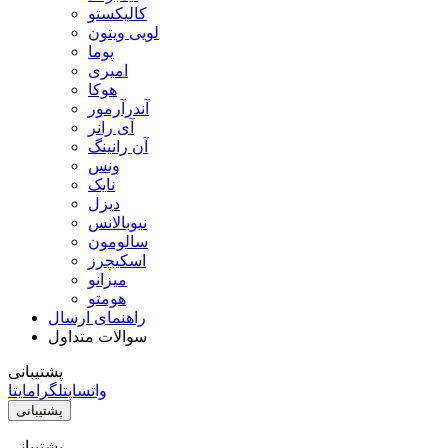
کالیکستو
لویی ویتون
پوما
امیری
هوکا
آندرآرمور
آی رانر
آن رانینگ
ونس
نایک
دیزل
نیوبالانس
سالومون
اسکیچرز
میزانو
هومتو
راهنمای ارسال
سوالات متداول
پشتیبانی
واتساپ
تلگرام
ایتا
پشتیبانی
پشتیبانی