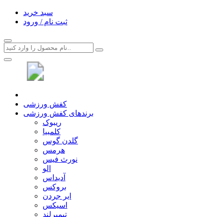
سبد خرید
ثبت نام / ورود
کفش ورزشی
برندهای کفش ورزشی
ریبوک
کلمبیا
گلدن گوس
هرمس
نورث فیس
الو
آدیداس
بروکس
ایر جردن
اسیکس
تیمبرلند