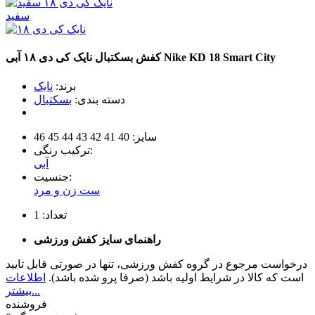
سفید
Smart City
Nike KD 18
کفش بسکتبال نایک کی دی ۱۸
آبی
برند:
نایک
دسته بندی:
بسکتبال
سایز:
40
41
42
43
44
45
46
ترکیب رنگی:
آبی
جنسیت:
ست زن و مرد
تعداد:
1
راهنمای سایز کفش ورزشی
درخواست مرجوع در گروه کفش ورزشی، تنها در صورتی قابل تایید
است که کالا در شرایط اولیه باشد (صرفا پرو شده باشد).
اطلاعات
بیشتر...
فروشنده