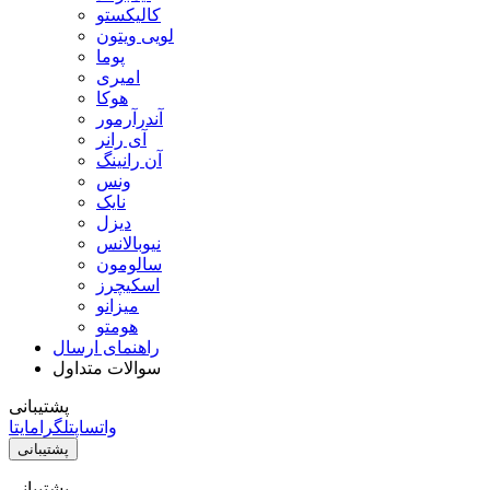
کالیکستو
لویی ویتون
پوما
امیری
هوکا
آندرآرمور
آی رانر
آن رانینگ
ونس
نایک
دیزل
نیوبالانس
سالومون
اسکیچرز
میزانو
هومتو
راهنمای ارسال
سوالات متداول
پشتیبانی
واتساپ
تلگرام
ایتا
پشتیبانی
پشتیبانی