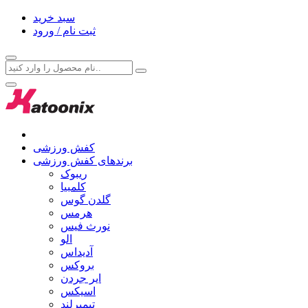
سبد خرید
ثبت نام / ورود
کفش ورزشی
برندهای کفش ورزشی
ریبوک
کلمبیا
گلدن گوس
هرمس
نورث فیس
الو
آدیداس
بروکس
ایر جردن
اسیکس
تیمبرلند