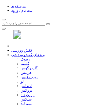
سبد خرید
ثبت نام / ورود
کفش ورزشی
برندهای کفش ورزشی
ریبوک
کلمبیا
گلدن گوس
هرمس
نورث فیس
الو
آدیداس
بروکس
ایر جردن
اسیکس
تیمبرلند