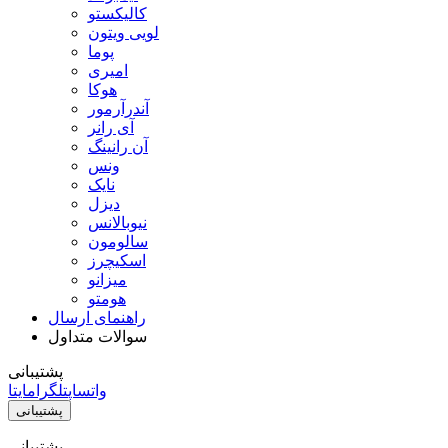
کالیکستو
لویی ویتون
پوما
امیری
هوکا
آندرآرمور
آی رانر
آن رانینگ
ونس
نایک
دیزل
نیوبالانس
سالومون
اسکیچرز
میزانو
هومتو
راهنمای ارسال
سوالات متداول
پشتیبانی
واتساپ
تلگرام
ایتا
پشتیبانی
پشتیبانی