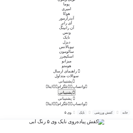
پوما
امیری
هوکا
آندرآرمور
آی رانر
آن رانینگ
ونس
نایک
دیزل
نیوبالانس
سالومون
اسکیچرز
میزانو
هومتو
راهنمای ارسال
سوالات متداول
پشتیبانی
واتساپ
تلگرام
ایتا
پشتیبانی
پشتیبانی
واتساپ
تلگرام
ایتا
وی ۵
خانه
کفش ورزشی
نایک