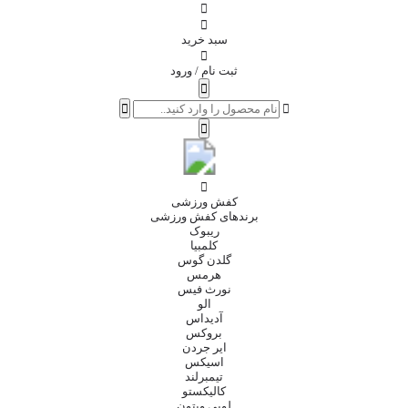
سبد خرید
ثبت نام / ورود
کفش ورزشی
برندهای کفش ورزشی
ریبوک
کلمبیا
گلدن گوس
هرمس
نورث فیس
الو
آدیداس
بروکس
ایر جردن
اسیکس
تیمبرلند
کالیکستو
لویی ویتون