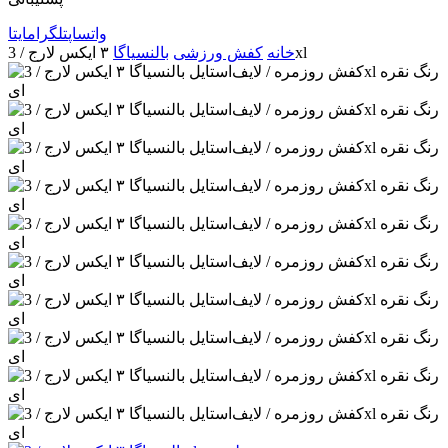
واتساپ
تلگرام
ایتا
۳ ایکس لارج / 3xl
خانه
کفش ورزشی
بالنسیاگا