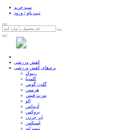
سبد خرید
ثبت نام / ورود
کفش ورزشی
برندهای کفش ورزشی
ریبوک
کلمبیا
گلدن گوس
هرمس
نورث فیس
الو
آدیداس
بروکس
ایر جردن
اسیکس
تیمبرلند