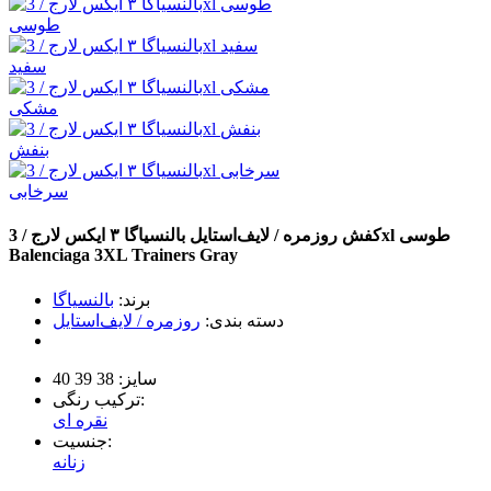
طوسی
سفید
مشکی
بنفش
سرخابی
طوسی
کفش روزمره / لایف‌استایل بالنسیاگا ۳ ایکس لارج / 3xl
Balenciaga 3XL Trainers
Gray
برند:
بالنسیاگا
دسته بندی:
روزمره / لایف‌استایل
سایز:
38
39
40
ترکیب رنگی:
نقره ای
جنسیت:
زنانه