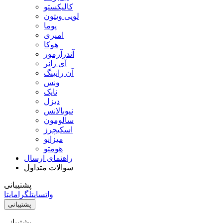
کالیکستو
لویی ویتون
پوما
امیری
هوکا
آندرآرمور
آی رانر
آن رانینگ
ونس
نایک
دیزل
نیوبالانس
سالومون
اسکیچرز
میزانو
هومتو
راهنمای ارسال
سوالات متداول
پشتیبانی
واتساپ
تلگرام
ایتا
پشتیبانی
پشتیبانی