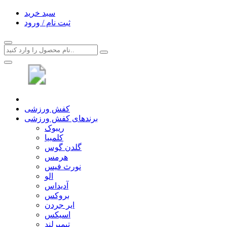
سبد خرید
ثبت نام / ورود
کفش ورزشی
برندهای کفش ورزشی
ریبوک
کلمبیا
گلدن گوس
هرمس
نورث فیس
الو
آدیداس
بروکس
ایر جردن
اسیکس
تیمبرلند