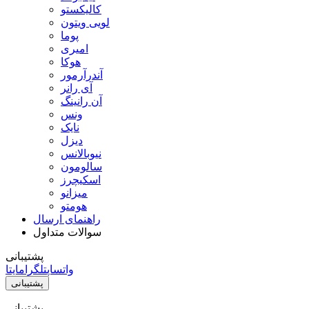
کالیکستو
لویی ویتون
پوما
امیری
هوکا
آندرآرمور
آی رانر
آن رانینگ
ونس
نایک
دیزل
نیوبالانس
سالومون
اسکیچرز
میزانو
هومتو
راهنمای ارسال
سوالات متداول
پشتیبانی
واتساپ
تلگرام
ایتا
پشتیبانی
پشتیبانی