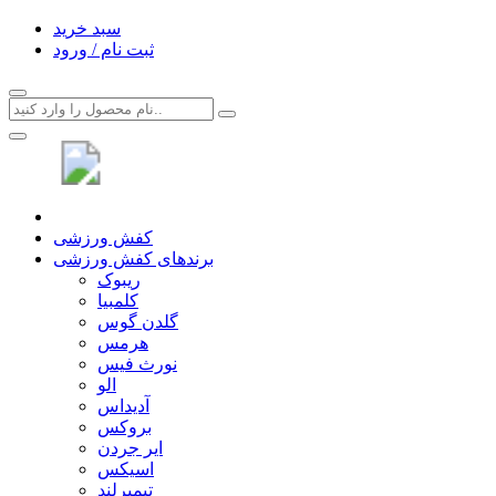
سبد خرید
ثبت نام / ورود
کفش ورزشی
برندهای کفش ورزشی
ریبوک
کلمبیا
گلدن گوس
هرمس
نورث فیس
الو
آدیداس
بروکس
ایر جردن
اسیکس
تیمبرلند