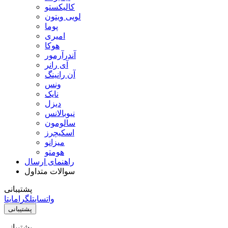
کالیکستو
لویی ویتون
پوما
امیری
هوکا
آندرآرمور
آی رانر
آن رانینگ
ونس
نایک
دیزل
نیوبالانس
سالومون
اسکیچرز
میزانو
هومتو
راهنمای ارسال
سوالات متداول
پشتیبانی
واتساپ
تلگرام
ایتا
پشتیبانی
پشتیبانی