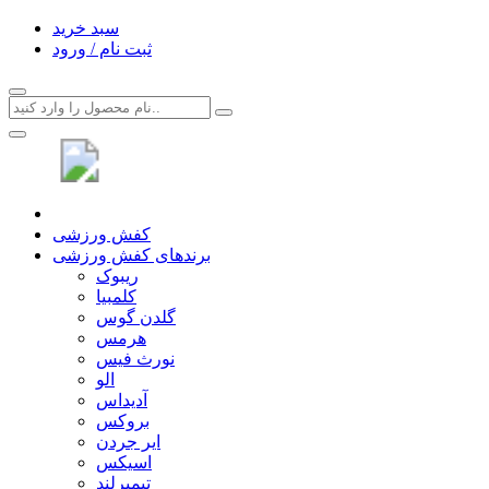
سبد خرید
ثبت نام / ورود
کفش ورزشی
برندهای کفش ورزشی
ریبوک
کلمبیا
گلدن گوس
هرمس
نورث فیس
الو
آدیداس
بروکس
ایر جردن
اسیکس
تیمبرلند