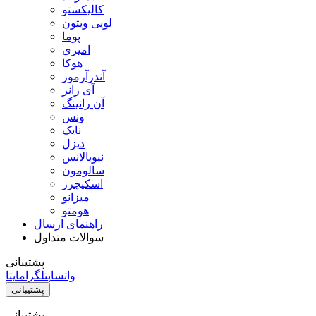
کالیکستو
لویی ویتون
پوما
امیری
هوکا
آندرآرمور
آی رانر
آن رانینگ
ونس
نایک
دیزل
نیوبالانس
سالومون
اسکیچرز
میزانو
هومتو
راهنمای ارسال
سوالات متداول
پشتیبانی
واتساپ
تلگرام
ایتا
پشتیبانی
پشتیبانی