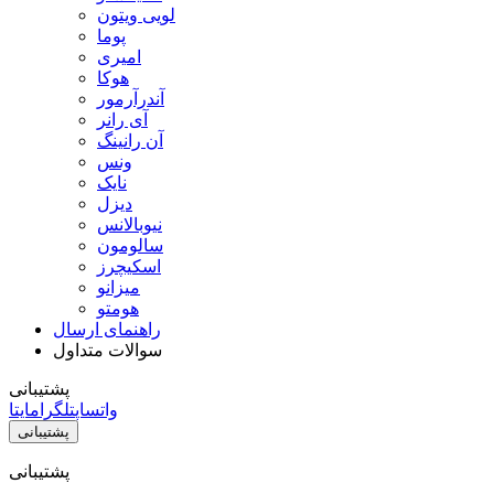
لویی ویتون
پوما
امیری
هوکا
آندرآرمور
آی رانر
آن رانینگ
ونس
نایک
دیزل
نیوبالانس
سالومون
اسکیچرز
میزانو
هومتو
راهنمای ارسال
سوالات متداول
پشتیبانی
واتساپ
تلگرام
ایتا
پشتیبانی
پشتیبانی