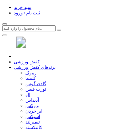
سبد خرید
ثبت نام / ورود
کفش ورزشی
برندهای کفش ورزشی
ریبوک
کلمبیا
گلدن گوس
نورث فیس
الو
آدیداس
بروکس
ایر جردن
اسیکس
تیمبرلند
کالیکستو