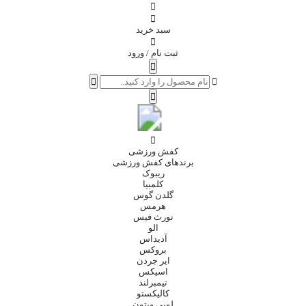
سبد خرید
ثبت نام / ورود
کفش ورزشی
برندهای کفش ورزشی
ریبوک
کلمبیا
گلدن گوس
هرمس
نورث فیس
الو
آدیداس
بروکس
ایر جردن
اسیکس
تیمبرلند
کالیکستو
لویی ویتون