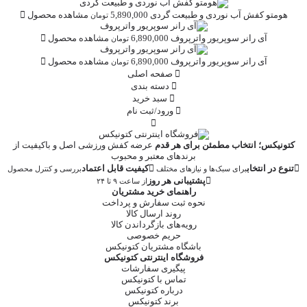
هومتو
کفش آب نوردی و طبیعت گردی
5,890,000
مشاهده محصول
تومان
آی رانر
سوپریور واترپروف
6,890,000
مشاهده محصول
تومان
آی رانر
سوپریور واترپروف
6,890,000
مشاهده محصول
تومان
صفحه اصلی
دسته بندی
سبد خرید
ورود/ثبت نام
کتونیکس؛ انتخاب مطمئن برای هر قدم
عرضه کفش ورزشی اصل و باکیفیت از
برندهای معتبر و محبوب
تنوع در انتخاب
کیفیت قابل اعتماد
برای سبک‌ها و نیازهای مختلف
بررسی و کنترل محصول
پشتیبانی هر روز
از ساعت ۹ تا ۲۴
راهنمای خرید مشتریان
نحوه ثبت سفارش و پرداخت
روند ارسال کالا
رویه‌های بازگرداندن کالا
حریم خصوصی
باشگاه مشتریان کتونیکس
فروشگاه اینترنتی کتونیکس
پیگیری سفارشات
تماس با کتونیکس
درباره کتونیکس
برند کتونیکس