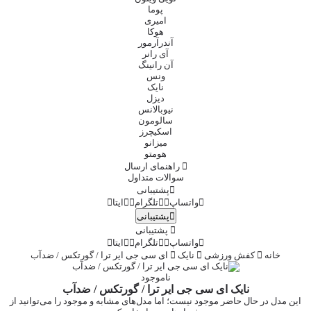
پوما
امیری
هوکا
آندرآرمور
آی رانر
آن رانینگ
ونس
نایک
دیزل
نیوبالانس
سالومون
اسکیچرز
میزانو
هومتو
راهنمای ارسال
سوالات متداول
پشتیبانی
واتساپ
تلگرام
ایتا
پشتیبانی
پشتیبانی
واتساپ
تلگرام
ایتا
خانه
کفش ورزشی
نایک
ای سی جی ایر ترا / گورتکس / ضدآب
ناموجود
نایک ای سی جی ایر ترا / گورتکس / ضدآب
این مدل در حال حاضر موجود نیست؛ اما مدل‌های مشابه و موجود را می‌توانید از