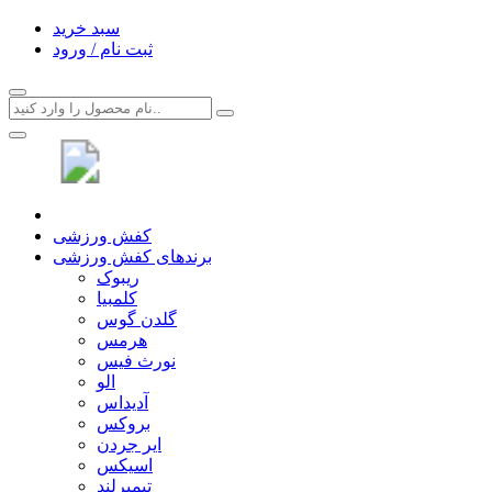
سبد خرید
ثبت نام / ورود
کفش ورزشی
برندهای کفش ورزشی
ریبوک
کلمبیا
گلدن گوس
هرمس
نورث فیس
الو
آدیداس
بروکس
ایر جردن
اسیکس
تیمبرلند