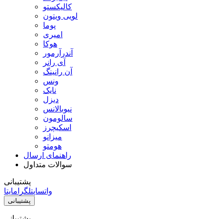
کالیکستو
لویی ویتون
پوما
امیری
هوکا
آندرآرمور
آی رانر
آن رانینگ
ونس
نایک
دیزل
نیوبالانس
سالومون
اسکیچرز
میزانو
هومتو
راهنمای ارسال
سوالات متداول
پشتیبانی
واتساپ
تلگرام
ایتا
پشتیبانی
پشتیبانی