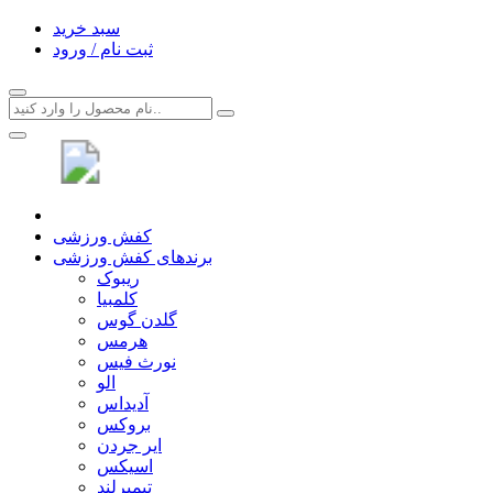
سبد خرید
ثبت نام / ورود
کفش ورزشی
برندهای کفش ورزشی
ریبوک
کلمبیا
گلدن گوس
هرمس
نورث فیس
الو
آدیداس
بروکس
ایر جردن
اسیکس
تیمبرلند