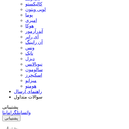
کالیکستو
لویی ویتون
پوما
امیری
هوکا
آندرآرمور
آی رانر
آن رانینگ
ونس
نایک
دیزل
نیوبالانس
سالومون
اسکیچرز
میزانو
هومتو
راهنمای ارسال
سوالات متداول
پشتیبانی
واتساپ
تلگرام
ایتا
پشتیبانی
پشتیبانی