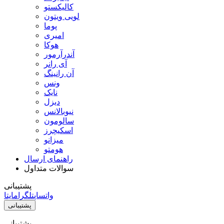
کالیکستو
لویی ویتون
پوما
امیری
هوکا
آندرآرمور
آی رانر
آن رانینگ
ونس
نایک
دیزل
نیوبالانس
سالومون
اسکیچرز
میزانو
هومتو
راهنمای ارسال
سوالات متداول
پشتیبانی
واتساپ
تلگرام
ایتا
پشتیبانی
پشتیبانی