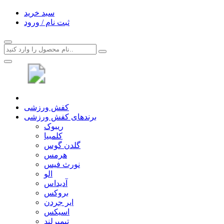
سبد خرید
ثبت نام / ورود
کفش ورزشی
برندهای کفش ورزشی
ریبوک
کلمبیا
گلدن گوس
هرمس
نورث فیس
الو
آدیداس
بروکس
ایر جردن
اسیکس
تیمبرلند