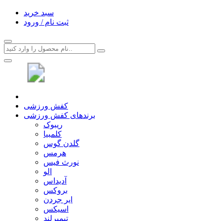
سبد خرید
ثبت نام / ورود
کفش ورزشی
برندهای کفش ورزشی
ریبوک
کلمبیا
گلدن گوس
هرمس
نورث فیس
الو
آدیداس
بروکس
ایر جردن
اسیکس
تیمبرلند