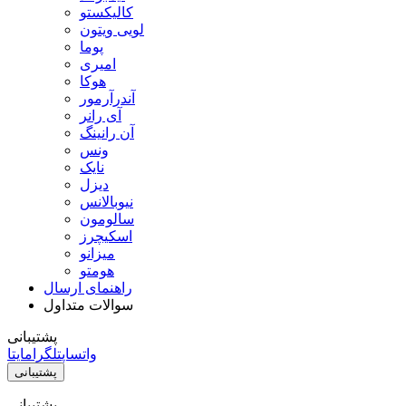
کالیکستو
لویی ویتون
پوما
امیری
هوکا
آندرآرمور
آی رانر
آن رانینگ
ونس
نایک
دیزل
نیوبالانس
سالومون
اسکیچرز
میزانو
هومتو
راهنمای ارسال
سوالات متداول
پشتیبانی
واتساپ
تلگرام
ایتا
پشتیبانی
پشتیبانی