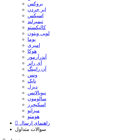
بروکس
ایر جردن
اسیکس
تیمبرلند
کالیکستو
لویی ویتون
پوما
امیری
هوکا
آندرآرمور
آی رانر
آن رانینگ
ونس
نایک
دیزل
نیوبالانس
سالومون
اسکیچرز
میزانو
هومتو
راهنمای ارسال
سوالات متداول