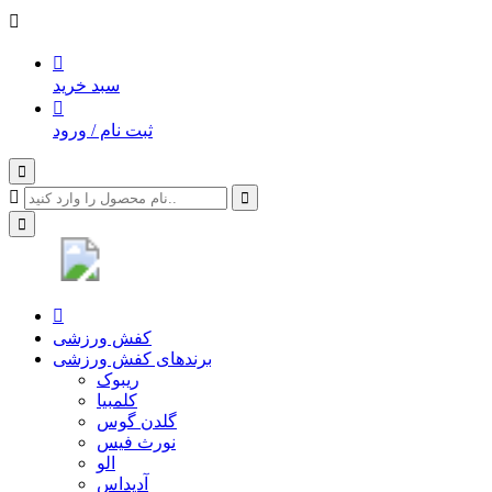
سبد خرید
ثبت نام / ورود
کفش ورزشی
برندهای کفش ورزشی
ریبوک
کلمبیا
گلدن گوس
نورث فیس
الو
آدیداس