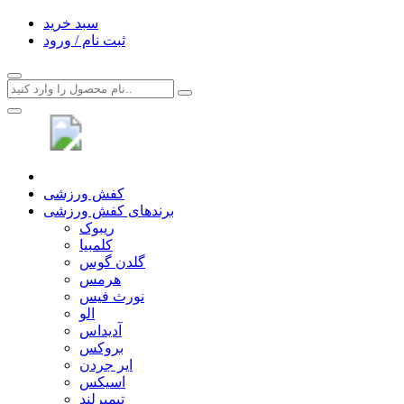
سبد خرید
ثبت نام / ورود
کفش ورزشی
برندهای کفش ورزشی
ریبوک
کلمبیا
گلدن گوس
هرمس
نورث فیس
الو
آدیداس
بروکس
ایر جردن
اسیکس
تیمبرلند