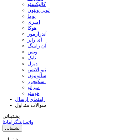
کالیکستو
لویی ویتون
پوما
امیری
هوکا
آندرآرمور
آی رانر
آن رانینگ
ونس
نایک
دیزل
نیوبالانس
سالومون
اسکیچرز
میزانو
هومتو
راهنمای ارسال
سوالات متداول
پشتیبانی
واتساپ
تلگرام
ایتا
پشتیبانی
پشتیبانی