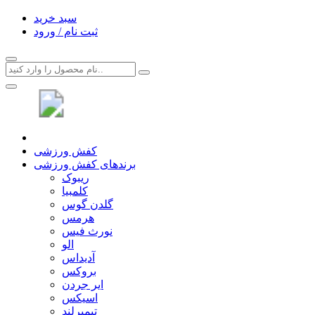
سبد خرید
ثبت نام / ورود
کفش ورزشی
برندهای کفش ورزشی
ریبوک
کلمبیا
گلدن گوس
هرمس
نورث فیس
الو
آدیداس
بروکس
ایر جردن
اسیکس
تیمبرلند