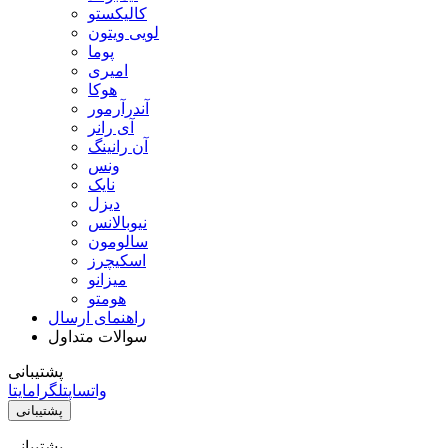
کالیکستو
لویی ویتون
پوما
امیری
هوکا
آندرآرمور
آی رانر
آن رانینگ
ونس
نایک
دیزل
نیوبالانس
سالومون
اسکیچرز
میزانو
هومتو
راهنمای ارسال
سوالات متداول
پشتیبانی
واتساپ
تلگرام
ایتا
پشتیبانی
پشتیبانی